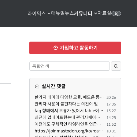
매뉴얼
뉴스
자료실
라이믹스
커뮤니티
가입하고 활동하기
실시간 댓글
한가지 테마에 다양한 모듈, 애드온 등을 같이 사용하게 되면 의외로 어려운게 일관성이 있는 디자인의 유지...
20:26
관리자 사용이 불편하다는 의견이 일부 있어서 반영했습니다 ㅎㅎ 8.4이상도 지원될 수 있도록 10.5.2 혹은 ...
17:36
faq 형태에서 오류가 있어서 fable이 수정해 주었습니다. 참고하세요. 증상 FAQ형 목록에서 항목을 펼치면 ...
15:27
최근에 업데이트했는데 관리자페이지가 많이 달라졌네요 여기서 모듈 설치하려고 하니 php 8.4.14버전이라 8...
14:25
예전에도 구체적인 타임라인을 언급했다가 지키지 못한 것에 죄송한 마음이 있다 보니 (코어 개발/운영 자체...
11:52
https://joinmastodon.org/ko/roadmap 로드맵 이야기가 나온김에 적자면 공홈에 대략적인 로드맵이 공개되어...
10:31