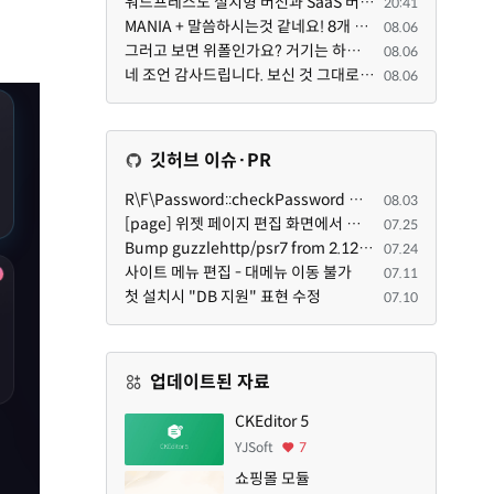
워드프레스도 설치형 버전과 SaaS 버전(워드프레스닷컴)은 다른 점이 많습니다. SaaS로 제공한다면 GPL 라이...
20:41
MANIA + 말씀하시는것 같네요! 8개 정도의 커뮤니티가 저 MANIA+ 기반으로 구축된거로 알고 있습니다. SaaS ...
08.06
그러고 보면 위폴인가요? 거기는 하단바를 보니까 커뮤니티 빌딩 SaaS 솔루션을 사용하고 있는거 같더라고요...
08.06
네 조언 감사드립니다. 보신 것 그대로 틀린 말씀은 아닙니다. 다만, 배포한 것에 대해 흥미가 떨어져서 뒷...
08.06
깃허브 이슈·PR
R\F\Password::checkPassword 함수 해시 알고리즘을 암시적으로 호출하는 경우 Argon2id 해시 비교 실패
08.03
[page] 위젯 페이지 편집 화면에서 위젯이 Context의 module_info를 덮어쓰면 저장이 ERR_ACT_IS_NOT_STANDALONE으로 실패
07.25
Bump guzzlehttp/psr7 from 2.12.1 to 2.12.3 in /common
07.24
사이트 메뉴 편집 - 대메뉴 이동 불가
07.11
첫 설치시 "DB 지원" 표현 수정
07.10
업데이트된 자료
CKEditor 5
YJSoft
7
쇼핑몰 모듈