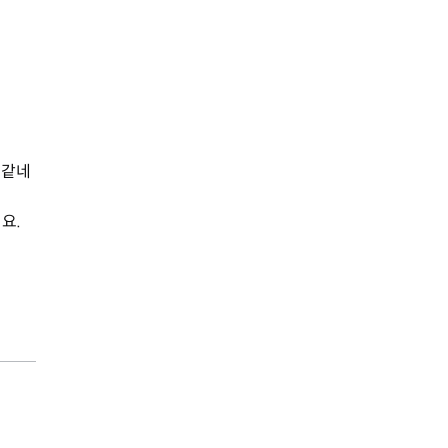
 같네
요.