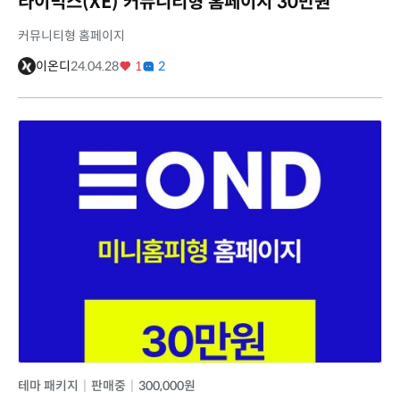
라이믹스(XE) 커뮤니티형 홈페이지 30만원
커뮤니티형 홈페이지
이온디
24.04.28
1
2
테마 패키지
|
판매중
|
300,000원