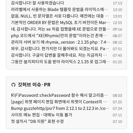
감사합니다! 잘 사용하겠습니다
17:13
라라벨에서 사용하는 Blade 템플릿 문법을 라이믹스에서도 일부분 도입하였는데, 양쪽의 템플릿 매뉴얼 분량...
13:10
없음, NULL, 빈 문자열은 서로 다릅니다. 예전에는 대충 써도 서로 통용되었지만, 그것 때문에 버그나 보안...
13:01
기본적인 ORDER BY 문법은 MySQL 초기 버전이든 MariaDB 최신 버전이든 차이가 없습니다. 라이믹스 게시판에...
12:55
네, 감사합니다. 저는 xe 처음 접했을때 XE 문법으로 만들었다고 해서 xe코드들이 php와 전혀 다른것 같이 ...
09:16
php 코드에서 "XE(Rhymix)만의 문법"이라는건 존재하지도 않고 별도의 인터프리터를 만들지 않는한 쓸 수도 ...
08:27
관리자 서버 보기 에 rhymix_version : 2.1.35 php : 7.4.3 (64-bit) db.type : mysql (innodb, utf8mb4) db...
08:12
와우..감사합니다. 한가지만 더 물어봐도 되겠는지요. Password.php 파일안에 클래스와 함수들은 순수 php ...
07:51
감사합니다. 구글이 답변을 잘해주네요. 저는 지금까지 md5 에 머물러 있었네요. md5는 구석기 알고리즘이 ...
07:45
그동안 챚지피티의 도움 받아 라이믹스 2.1.35 로 업그레이드 잘 한 것은 부인할 수 없는 사실입니다. 그런...
01:25
깃허브 이슈·PR
R\F\Password::checkPassword 함수 해시 알고리즘을 암시적으로 호출하는 경우 Argon2id 해시 비교 실패
08.03
[page] 위젯 페이지 편집 화면에서 위젯이 Context의 module_info를 덮어쓰면 저장이 ERR_ACT_IS_NOT_STANDALONE으로 실패
07.25
Bump guzzlehttp/psr7 from 2.12.1 to 2.12.3 in /common
07.24
사이트 메뉴 편집 - 대메뉴 이동 불가
07.11
첫 설치시 "DB 지원" 표현 수정
07.10