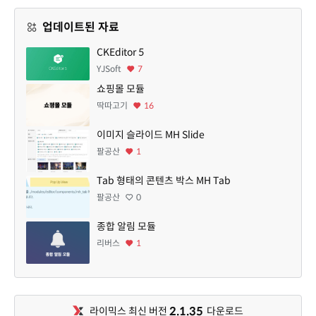
업데이트된 자료
CKEditor 5
YJSoft
7
쇼핑몰 모듈
딱따고기
16
이미지 슬라이드 MH Slide
팔공산
1
Tab 형태의 콘텐츠 박스 MH Tab
팔공산
0
종합 알림 모듈
리버스
1
2.1.35
라이믹스 최신 버전
다운로드