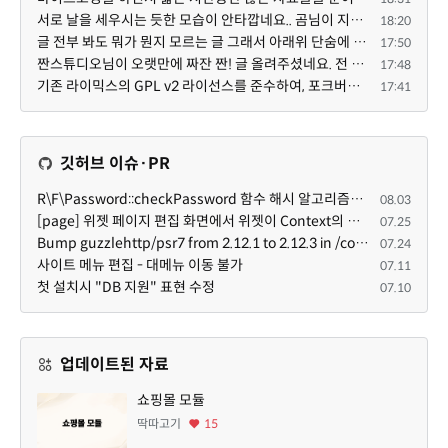
서로 날을 세우시는 듯한 모습이 안타깝네요.. 곰님이 지금까지 이끌어주셨던것처럼 안정적인 코어도 필요하...
18:20
글 전부 봐도 뭐가 뭔지 모르는 글 그래서 아래위 단숨에 쭈욱 훝어만 보고 말았지만 참 대단한 정성이예요....
17:50
짠스튜디오님이 오랫만에 짜잔 짠! 글 올려주셨네요. 전 봐도 잘 모르는 내용이지만 그래도 응원드려요.
17:48
기존 라이믹스의 GPL v2 라이선스를 준수하여, 포크버전도 GPL v2 라이선스로 공개 배포됩니다.
17:41
깃허브 이슈·PR
R\F\Password::checkPassword 함수 해시 알고리즘을 암시적으로 호출하는 경우 Argon2id 해시 비교 실패
08.03
[page] 위젯 페이지 편집 화면에서 위젯이 Context의 module_info를 덮어쓰면 저장이 ERR_ACT_IS_NOT_STANDALONE으로 실패
07.25
Bump guzzlehttp/psr7 from 2.12.1 to 2.12.3 in /common
07.24
사이트 메뉴 편집 - 대메뉴 이동 불가
07.11
첫 설치시 "DB 지원" 표현 수정
07.10
업데이트된 자료
쇼핑몰 모듈
딱따고기
15