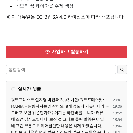
네모의 꿈 레이아웃 주제 색상
※ 이 매뉴얼은 CC-BY-SA 4.0 라이선스에 따라 배포됩니다.
가입하고 활동하기
실시간 댓글
워드프레스도 설치형 버전과 SaaS 버전(워드프레스닷컴)은 다른 점이 많습니다. SaaS로 제공한다면 GPL 라이...
20:41
MANIA + 말씀하시는것 같네요! 8개 정도의 커뮤니티가 저 MANIA+ 기반으로 구축된거로 알고 있습니다. SaaS ...
19:05
그러고 보면 위폴인가요? 거기는 하단바를 보니까 커뮤니티 빌딩 SaaS 솔루션을 사용하고 있는거 같더라고요...
18:59
네 조언 감사드립니다. 보신 것 그대로 틀린 말씀은 아닙니다. 다만, 배포한 것에 대해 흥미가 떨어져서 뒷...
18:54
네 그런 부분으로 이어질만한 내용은 삭제 하였습니다. 불편을 드려 죄송합니다. 저희는 비즈니스 완성할 수...
18:46
바이브코딩을 하면서 짧은 시간동안 많은 자료들을 문어발식 확장하면서 이미 배포한것에대한 흥미가 떨어지...
18:31