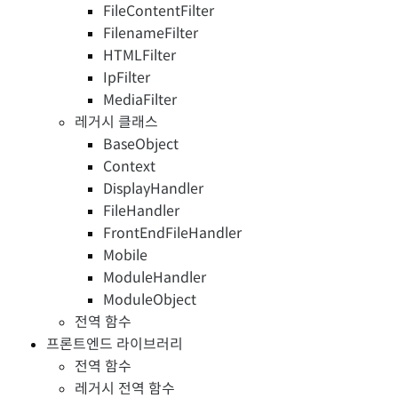
FileContentFilter
FilenameFilter
HTMLFilter
IpFilter
MediaFilter
레거시 클래스
BaseObject
Context
DisplayHandler
FileHandler
FrontEndFileHandler
Mobile
ModuleHandler
ModuleObject
전역 함수
프론트엔드 라이브러리
전역 함수
레거시 전역 함수