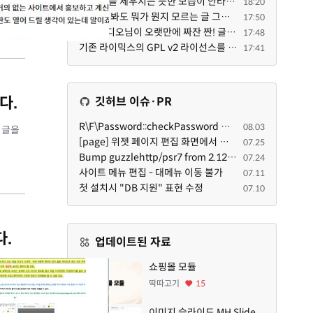
서로 날을 세우시는 듯한 모습이 안타깝네요.. 곰님이 지금까지 이끌어주셨던것처럼 안정적인 코어도 필요하...
18:20
글 전부 봐도 뭐가 뭔지 모르는 글 그래서 아래위 단숨에 쭈욱 훝어만 보고 말았지만 참 대단한 정성이예요....
17:50
짠스튜디오님이 오랫만에 짜잔 짠! 글 올려주셨네요. 전 봐도 잘 모르는 내용이지만 그래도 응원드려요.
17:48
기존 라이믹스의 GPL v2 라이선스를 준수하여, 포크버전도 GPL v2 라이선스로 공개 배포됩니다.
17:41
다.
깃허브 이슈·PR
R\F\Password::checkPassword 함수 해시 알고리즘을 암시적으로 호출하는 경우 Argon2id 해시 비교 실패
08.03
는 글을
[page] 위젯 페이지 편집 화면에서 위젯이 Context의 module_info를 덮어쓰면 저장이 ERR_ACT_IS_NOT_STANDALONE으로 실패
07.25
Bump guzzlehttp/psr7 from 2.12.1 to 2.12.3 in /common
07.24
사이트 메뉴 편집 - 대메뉴 이동 불가
07.11
첫 설치시 "DB 지원" 표현 수정
07.10
다.
업데이트된 자료
쇼핑몰 모듈
딱따고기
15
이미지 슬라이드 MH Slide