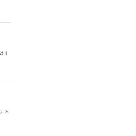
 업데
가 검