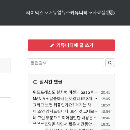
매뉴얼
뉴스
자료실
라이믹스
커뮤니티
커뮤니티에 글 쓰기
실시간 댓글
워드프레스도 설치형 버전과 SaaS 버전(워드프레스닷컴)은 다른 점이 많습니다. SaaS로 제공한다면 GPL 라이...
20:41
MANIA + 말씀하시는것 같네요! 8개 정도의 커뮤니티가 저 MANIA+ 기반으로 구축된거로 알고 있습니다. SaaS ...
19:05
그러고 보면 위폴인가요? 거기는 하단바를 보니까 커뮤니티 빌딩 SaaS 솔루션을 사용하고 있는거 같더라고요...
18:59
네 조언 감사드립니다. 보신 것 그대로 틀린 말씀은 아닙니다. 다만, 배포한 것에 대해 흥미가 떨어져서 뒷...
18:54
네 그런 부분으로 이어질만한 내용은 삭제 하였습니다. 불편을 드려 죄송합니다. 저희는 비즈니스 완성할 수...
18:46
바이브코딩을 하면서 짧은 시간동안 많은 자료들을 문어발식 확장하면서 이미 배포한것에대한 흥미가 떨어지...
18:31