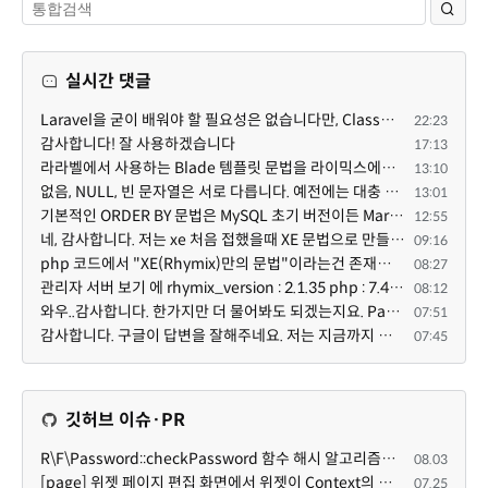
실시간 댓글
Laravel을 굳이 배워야 할 필요성은 없습니다만, Class기반의 객체 지향 프로그래밍과, PSR-4라는 Composer...
22:23
감사합니다! 잘 사용하겠습니다
17:13
라라벨에서 사용하는 Blade 템플릿 문법을 라이믹스에서도 일부분 도입하였는데, 양쪽의 템플릿 매뉴얼 분량...
13:10
없음, NULL, 빈 문자열은 서로 다릅니다. 예전에는 대충 써도 서로 통용되었지만, 그것 때문에 버그나 보안...
13:01
기본적인 ORDER BY 문법은 MySQL 초기 버전이든 MariaDB 최신 버전이든 차이가 없습니다. 라이믹스 게시판에...
12:55
네, 감사합니다. 저는 xe 처음 접했을때 XE 문법으로 만들었다고 해서 xe코드들이 php와 전혀 다른것 같이 ...
09:16
php 코드에서 "XE(Rhymix)만의 문법"이라는건 존재하지도 않고 별도의 인터프리터를 만들지 않는한 쓸 수도 ...
08:27
관리자 서버 보기 에 rhymix_version : 2.1.35 php : 7.4.3 (64-bit) db.type : mysql (innodb, utf8mb4) db...
08:12
와우..감사합니다. 한가지만 더 물어봐도 되겠는지요. Password.php 파일안에 클래스와 함수들은 순수 php ...
07:51
감사합니다. 구글이 답변을 잘해주네요. 저는 지금까지 md5 에 머물러 있었네요. md5는 구석기 알고리즘이 ...
07:45
깃허브 이슈·PR
R\F\Password::checkPassword 함수 해시 알고리즘을 암시적으로 호출하는 경우 Argon2id 해시 비교 실패
08.03
[page] 위젯 페이지 편집 화면에서 위젯이 Context의 module_info를 덮어쓰면 저장이 ERR_ACT_IS_NOT_STANDALONE으로 실패
07.25