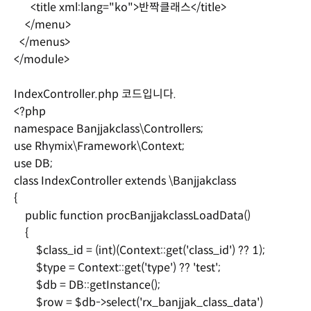
<title xml:lang="ko">반짝클래스</title>
</menu>
</menus>
</module>
IndexController.php 코드입니다.
<?php
namespace Banjjakclass\Controllers;
use Rhymix\Framework\Context;
use DB;
class IndexController extends \Banjjakclass
{
public function procBanjjakclassLoadData()
{
$class_id = (int)(Context::get('class_id') ?? 1);
$type = Context::get('type') ?? 'test';
$db = DB::getInstance();
$row = $db->select('rx_banjjak_class_data')