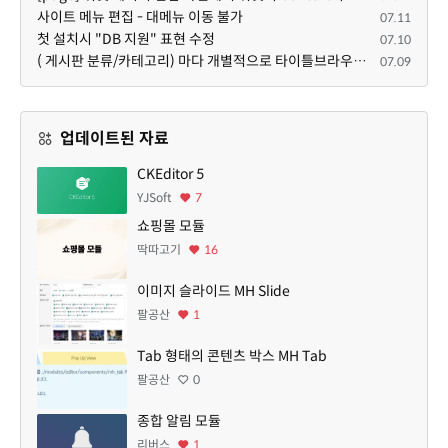
사이트 메뉴 편집 - 대메뉴 이동 불가
07.11
첫 설치시 "DB 지원" 표현 수정
07.10
( 게시판 분류/카테고리) 마다 개별적으로 타이틀브라우저 제목 및 seo설명 넣을 수 있으면 어떨지 해서 글 등록해봅니다.
07.09
업데이트된 자료
CKEditor 5
YJSoft
7
쇼핑몰 모듈
딱따고기
16
이미지 슬라이드 MH Slide
팔공산
1
Tab 형태의 콘텐츠 박스 MH Tab
팔공산
0
종합 알림 모듈
리버스
1