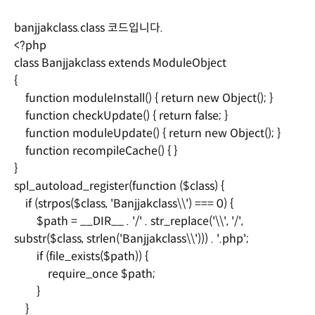
banjjakclass.class 코드입니다.
<?php
class Banjjakclass extends ModuleObject
{
function moduleInstall() { return new Object(); }
function checkUpdate() { return false; }
function moduleUpdate() { return new Object(); }
function recompileCache() { }
}
spl_autoload_register(function ($class) {
if (strpos($class, 'Banjjakclass\\') === 0) {
$path = __DIR__ . '/' . str_replace('\\', '/',
substr($class, strlen('Banjjakclass\\'))) . '.php';
if (file_exists($path)) {
require_once $path;
}
}