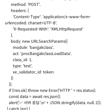
method: 'POST',
headers: {
'Content-Type': 'application/x-www-form-
urlencoded; charset=UTF-8',
'X-Requested-With': 'XMLHttpRequest'
},
body: new URLSearchParams({
module: 'banjjakclass',
act: 'procBanjjakclassLoadData',
class_id: 1,
type: 'test',
xe_validator_id: token
})
});
if (!res.ok) throw new Error('HTTP ' + res.status);
const data = await res.json();
alert('✅ 서버 응답:\n' + JSON.stringify(data, null, 2));
} catch (err) {