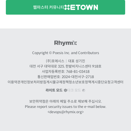
웹마스터 커뮤니티
Copyright © Poesis Inc. and Contributors
(주)포에시스
|
대표 성기진
대전
서구 대덕대로 325, 한밭비지니스센터 918호
사업자등록번호: 768-81-03418
통신판매업번호:
2024-대전서구-2718
이용약관
개인정보처리방침
게시물규제정책
청소년보호정책
게시중단요청
고객센터
라이트 모드
다크 모드
보안취약점은 아래의 메일 주소로 제보해 주십시오.
Please report security issues to the e-mail below.
<
devops@rhymix.org
>