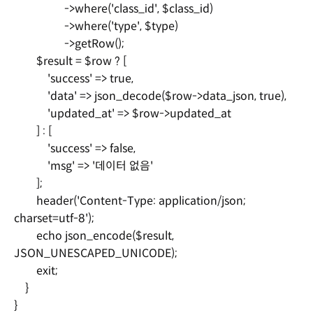
->where('class_id', $class_id)
->where('type', $type)
->getRow();
$result = $row ? [
'success' => true,
'data' => json_decode($row->data_json, true),
'updated_at' => $row->updated_at
] : [
'success' => false,
'msg' => '데이터 없음'
];
header('Content-Type: application/json;
charset=utf-8');
echo json_encode($result,
JSON_UNESCAPED_UNICODE);
exit;
}
}