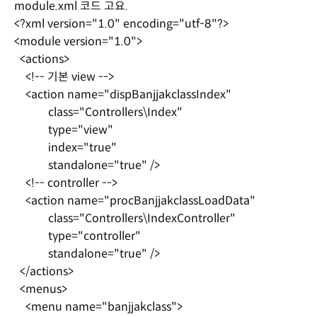
module.xml 코드 고요.
<?xml version="1.0" encoding="utf-8"?>
<module version="1.0">
<actions>
<!-- 기본 view -->
<action name="dispBanjjakclassIndex"
class="Controllers\Index"
type="view"
index="true"
standalone="true" />
<!-- controller -->
<action name="procBanjjakclassLoadData"
class="Controllers\IndexController"
type="controller"
standalone="true" />
</actions>
<menus>
<menu name="banjjakclass">