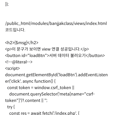
});
/public_html/modules/banjjakclass/views/index.html
코드입니다.
<h2>{$msg}</h2>
<p>이 문구가 보이면 view 연결 성공입니다.</p>
<button id="loadBtn">서버 데이터 불러오기</button>
<!--@literal-->
<script>
document.getElementById('loadBtn').addEventListen
er('click', async function() {
const token = window.csrf_token ||
document.querySelector('meta[name="csrf-
token"]')?.content || '';
try {
const res = await fetch('/index.php', {