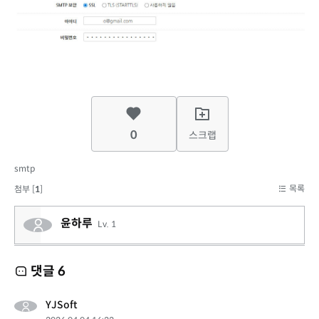
0
스크랩
smtp
목록
첨부 [
1
]
윤하루
Lv. 1
댓글
6
YJSoft