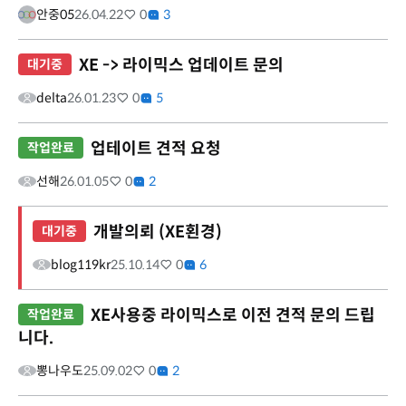
안중05
26.04.22
0
3
XE -> 라이믹스 업데이트 문의
대기중
delta
26.01.23
0
5
업테이트 견적 요청
작업완료
선해
26.01.05
0
2
개발의뢰 (XE횐경)
대기중
blog119kr
25.10.14
0
6
XE사용중 라이믹스로 이전 견적 문의 드립
작업완료
니다.
뽕나우도
25.09.02
0
2