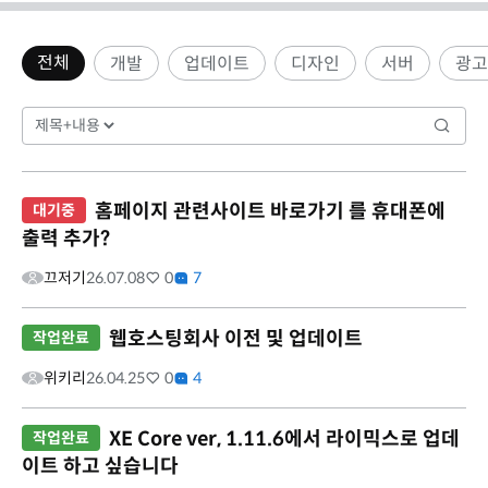
전체
개발
업데이트
디자인
서버
광고
홈페이지 관련사이트 바로가기 를 휴대폰에
대기중
출력 추가?
끄저기
26.07.08
0
7
웹호스팅회사 이전 및 업데이트
작업완료
위키리
26.04.25
0
4
XE Core ver, 1.11.6에서 라이믹스로 업데
작업완료
이트 하고 싶습니다