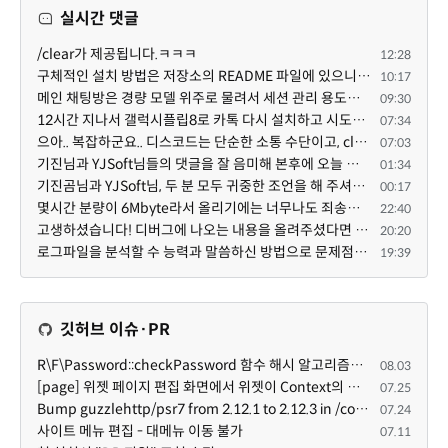
실시간 댓글
/clear가 제공됩니다.ㅋㅋㅋ
12:28
구체적인 설치 방법은 저장소의 README 파일에 있으니, 본문은 좀 덜 복잡해 보이도록^^ 줄여 보시면 어떨까...
10:17
메인 채팅방은 경량 모델 위주로 물려서 세션 관리 용도로만 쓰고, 각 기능 구현 세션은 디스코드 내의 스레...
09:30
12시간 지나서 갤럭시플립8로 카톡 다시 설치하고 시도했는데 같은 전화번호로 가입된 카카오톡이 있다고 나...
07:34
으아.. 복잡하군요.. 디스코드는 단순한 소통 수단이고, claude와 codex를 엮어서 author / reviewer를 나누...
07:03
기진님과 YJSoft님들의 댓글을 잘 음미해 본후에 오늘 이시간부터 저를 도와 주는 챗지피티와 저는 /XE 에 ...
01:34
기진곰님과 YJSoft님, 두 분 모두 귀중한 조언을 해 주셔서 진심으로 감사드립니다. 두 분의 답변을 여러 번...
00:17
몇시간 분량이 6Mbyte라서 올리기에는 너무나도 죄송스럽기에 재미나이에게 의뢰했습니다.
22:40
고생하셨습니다! 디버그에 나오는 내용을 올려주셨다면 도움을 드릴 수 있었을지도 모르지만, 아무래도 댓글...
20:20
로그파일을 분석할 수 능력과 말씀하신 방법으로 문제점을 찾아도 ... 이게 뭔말인지 이해할 수 없는 상황이...
19:39
깃허브 이슈·PR
R\F\Password::checkPassword 함수 해시 알고리즘을 암시적으로 호출하는 경우 Argon2id 해시 비교 실패
08.03
[page] 위젯 페이지 편집 화면에서 위젯이 Context의 module_info를 덮어쓰면 저장이 ERR_ACT_IS_NOT_STANDALONE으로 실패
07.25
Bump guzzlehttp/psr7 from 2.12.1 to 2.12.3 in /common
07.24
사이트 메뉴 편집 - 대메뉴 이동 불가
07.11