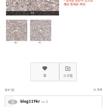
0
스크랩
목록
첨부 [
2
]
blog119kr
Lv. 2