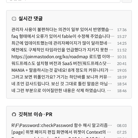
실시간 댓글
관리자 사용이 불편하다는 의견이 일부 있어서 반영했습니다 ㅎㅎ 8.4이상도 지원될 수 있도록 10.5.2 혹은 ...
17:36
faq 형태에서 오류가 있어서 fable이 수정해 주었습니다. 참고하세요. 증상 FAQ형 목록에서 항목을 펼치면 ...
15:27
최근에 업데이트했는데 관리자페이지가 많이 달라졌네요 여기서 모듈 설치하려고 하니 php 8.4.14버전이라 8...
14:25
예전에도 구체적인 타임라인을 언급했다가 지키지 못한 것에 죄송한 마음이 있다 보니 (코어 개발/운영 자체...
11:52
https://joinmastodon.org/ko/roadmap 로드맵 이야기가 나온김에 적자면 공홈에 대략적인 로드맵이 공개되어...
10:31
워드프레스도 설치형 버전과 SaaS 버전(워드프레스닷컴)은 다른 점이 많습니다. SaaS로 제공한다면 GPL 라이...
20:41
MANIA + 말씀하시는것 같네요! 8개 정도의 커뮤니티가 저 MANIA+ 기반으로 구축된거로 알고 있습니다. SaaS ...
19:05
그러고 보면 위폴인가요? 거기는 하단바를 보니까 커뮤니티 빌딩 SaaS 솔루션을 사용하고 있는거 같더라고요...
18:59
네 조언 감사드립니다. 보신 것 그대로 틀린 말씀은 아닙니다. 다만, 배포한 것에 대해 흥미가 떨어져서 뒷...
18:54
네 그런 부분으로 이어질만한 내용은 삭제 하였습니다. 불편을 드려 죄송합니다. 저희는 비즈니스 완성할 수...
18:46
깃허브 이슈·PR
R\F\Password::checkPassword 함수 해시 알고리즘을 암시적으로 호출하는 경우 Argon2id 해시 비교 실패
08.03
[page] 위젯 페이지 편집 화면에서 위젯이 Context의 module_info를 덮어쓰면 저장이 ERR_ACT_IS_NOT_STANDALONE으로 실패
07.25