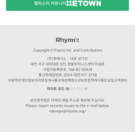
웹마스터 커뮤니티
Copyright © Poesis Inc. and Contributors
(주)포에시스
|
대표 성기진
대전
서구 대덕대로 325, 한밭비지니스센터 918호
사업자등록번호: 768-81-03418
통신판매업번호:
2024-대전서구-2718
이용약관
개인정보처리방침
게시물규제정책
청소년보호정책
게시중단요청
고객센터
라이트 모드
다크 모드
보안취약점은 아래의 메일 주소로 제보해 주십시오.
Please report security issues to the e-mail below.
<
devops@rhymix.org
>