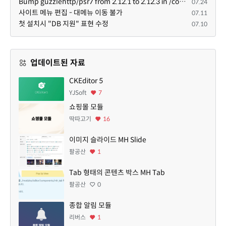
Bump guzzlehttp/psr7 from 2.12.1 to 2.12.3 in /common
07.24
사이트 메뉴 편집 - 대메뉴 이동 불가
07.11
첫 설치시 "DB 지원" 표현 수정
07.10
업데이트된 자료
CKEditor 5
YJSoft
7
쇼핑몰 모듈
딱따고기
16
이미지 슬라이드 MH Slide
팔공산
1
Tab 형태의 콘텐츠 박스 MH Tab
팔공산
0
종합 알림 모듈
리버스
1