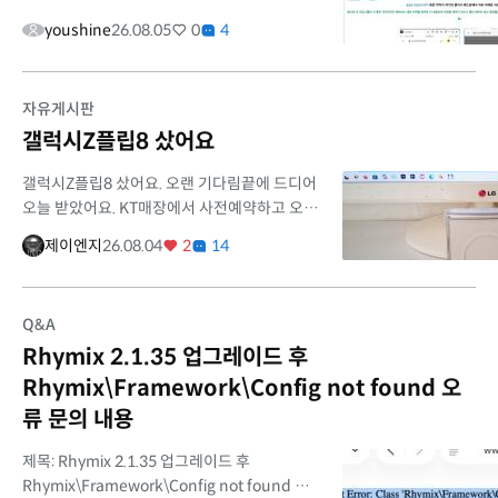
싶습니다. 안녕하세요. 며칠 동안 여러 조언을
youshine
26.08.05
0
4
받고 문제를 분석해 보니, 현재 발생하는 오류는
회원검색 프로그램 자체보다 ...
자유게시판
갤럭시Z플립8 샀어요
갤럭시Z플립8 샀어요. 오랜 기다림끝에 드디어
오늘 받았어요. KT매장에서 사전예약하고 오늘
개통했어요. 제가 그토록 바라던 화이트색상은
제이엔지
26.08.04
2
14
안나오고 크림색이 나왔어요. 크림색이 누르끼
리한 색이면 어쩌나 많이 걱...
Q&A
Rhymix 2.1.35 업그레이드 후
Rhymix\Framework\Config not found 오
류 문의 내용
제목: Rhymix 2.1.35 업그레이드 후
Rhymix\Framework\Config not found 오