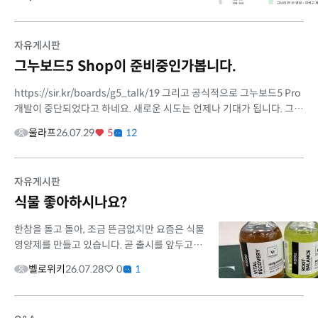
Official 레이아웃으로 바꿨네요. 그런데 저절로
생긴 [로그인/가입] 창밑에 [조...
자유게시판
그누보드5 Shop이 준비중인가봅니다.
https://sir.kr/boards/g5_talk/19 그리고 공식적으로 그누보드5 Pro
개발이 중단되었다고 하네요. 새로운 시도는 언제나 기대가 됩니다. 그런
데, 제품 개발주기가 너무 짧은것 아닌가 싶네요. 그리고 하룻밤 사이에
울라프
26.07.29
5
12
...
자유게시판
식물 좋아하시나요?
한참을 돌고 돌아, 조금 뜬금없지만 요즘은 식물
영양제를 만들고 있습니다. 곧 출시를 앞두고 있
어서 오랜만에 생존 신고도 할 겸 근황을 남겨봅
벨로위키
26.07.28
0
1
니다. 한동안 바이브 코딩에 푹 빠져 있을 때는
‘앞으로 라이믹스는 ...