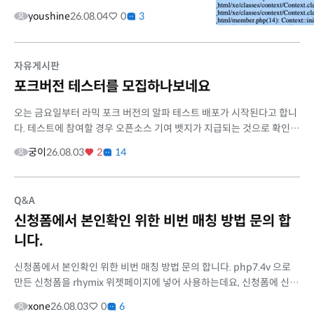
류 문의 안녕하세요. XE 1.11.6 사이트를
youshine
26.08.04
0
3
Rhymix 2.1.35로 업그레이드한 후, 기존에 사
용하던 회원 검색 프로그램을 살리려고 작업 중
입니다...
자유게시판
포크버전 테스터를 모집하나보네요
오는 금요일부터 라믹 포크 버전의 알파 테스트 배포가 시작된다고 합니
다. 테스트에 참여할 경우 오픈소스 기여 뱃지가 지급되는 것으로 확인되
네요. 관심 있으신 분들은 아래 공지를 참고해 보시면 좋을 것 같습니...
궁이
26.08.03
2
14
Q&A
신청폼에서 본인확인 위한 비번 매칭 방법 문의 합
니다.
신청폼에서 본인확인 위한 비번 매칭 방법 문의 합니다. php7.4v 으로
만든 신청폼을 rhymix 위젯페이지에 넣어 사용하는데요, 신청폼에 신청
자 본인확인을 위해 로그인비번을 입력하면 멤버테이블의 비번과 비교
xone
26.08.03
0
6
하여...