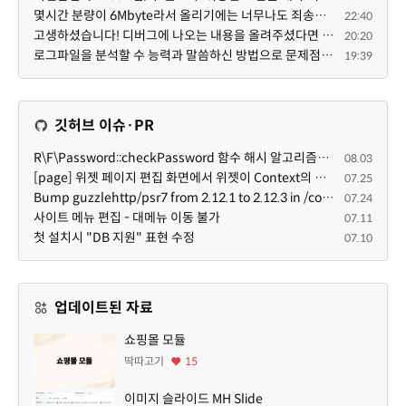
몇시간 분량이 6Mbyte라서 올리기에는 너무나도 죄송스럽기에 재미나이에게 의뢰했습니다.
22:40
고생하셨습니다! 디버그에 나오는 내용을 올려주셨다면 도움을 드릴 수 있었을지도 모르지만, 아무래도 댓글...
20:20
로그파일을 분석할 수 능력과 말씀하신 방법으로 문제점을 찾아도 ... 이게 뭔말인지 이해할 수 없는 상황이...
19:39
깃허브 이슈·PR
R\F\Password::checkPassword 함수 해시 알고리즘을 암시적으로 호출하는 경우 Argon2id 해시 비교 실패
08.03
[page] 위젯 페이지 편집 화면에서 위젯이 Context의 module_info를 덮어쓰면 저장이 ERR_ACT_IS_NOT_STANDALONE으로 실패
07.25
Bump guzzlehttp/psr7 from 2.12.1 to 2.12.3 in /common
07.24
사이트 메뉴 편집 - 대메뉴 이동 불가
07.11
첫 설치시 "DB 지원" 표현 수정
07.10
업데이트된 자료
쇼핑몰 모듈
딱따고기
15
이미지 슬라이드 MH Slide