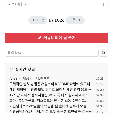
이전
1
/ 1026
다음
커뮤니티에 글 쓰기
실시간 댓글
/clear가 제공됩니다.ㅋㅋㅋ
12:28
구체적인 설치 방법은 저장소의 README 파일에 있으니, 본문은 좀 덜 복잡해 보이도록^^ 줄여 보시면 어떨까...
10:17
메인 채팅방은 경량 모델 위주로 물려서 세션 관리 용도로만 쓰고, 각 기능 구현 세션은 디스코드 내의 스레...
09:30
12시간 지나서 갤럭시플립8로 카톡 다시 설치하고 시도했는데 같은 전화번호로 가입된 카카오톡이 있다고 나...
07:34
으아.. 복잡하군요.. 디스코드는 단순한 소통 수단이고, claude와 codex를 엮어서 author / reviewer를 나누...
07:03
기진님과 YJSoft님들의 댓글을 잘 음미해 본후에 오늘 이시간부터 저를 도와 주는 챗지피티와 저는 /XE 에 ...
01:34
기진곰님과 YJSoft님, 두 분 모두 귀중한 조언을 해 주셔서 진심으로 감사드립니다. 두 분의 답변을 여러 번...
00:17