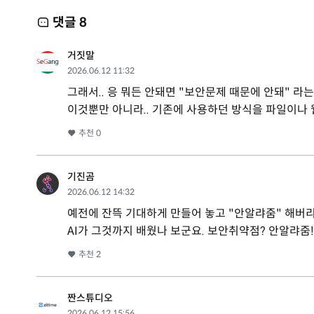
댓글
8
거짓말
2026.06.12 11:32
그래서.. 응 뭐든 안돼면 "보안문제 때문에 안돼" 라는..
이것뿐만 아니라.. 기존에 사용하던 방식을 파일이나 웹
추천
0
기진곰
2026.06.12 14:32
예전에 잔뜩 기대하게 만들어 놓고 "안알랴줌" 해버
AI가 그것까지 배웠나 보군요. 보안취약점? 안알랴줌
추천
2
짠스튜디오
2026.06.12 15:56