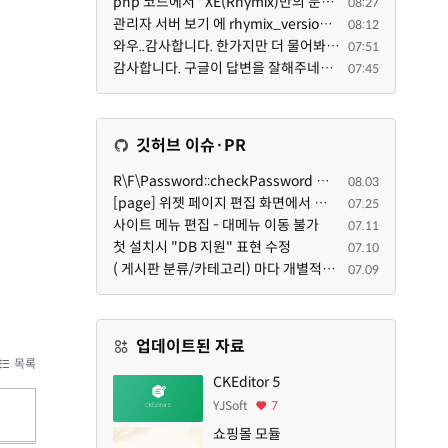
php 코드에서 "XE(Rhymix)만의 문법"이라는건 존재하지도 않고 별도의 인터프리터를 만들지 않는한 쓸 수도 ...
08:27
관리자 서버 보기 에 rhymix_version : 2.1.35 php : 7.4.3 (64-bit) db.type : mysql (innodb, utf8mb4) db...
08:12
와우..감사합니다. 한가지만 더 물어봐도 되겠는지요. Password.php 파일안에 클래스와 함수들은 순수 php ...
07:51
감사합니다. 구글이 답변을 잘해주네요. 저는 지금까지 md5 에 머물러 있었네요. md5는 구석기 알고리즘이 ...
07:45
깃허브 이슈·PR
R\F\Password::checkPassword 함수 해시 알고리즘을 암시적으로 호출하는 경우 Argon2id 해시 비교 실패
08.03
[page] 위젯 페이지 편집 화면에서 위젯이 Context의 module_info를 덮어쓰면 저장이 ERR_ACT_IS_NOT_STANDALONE으로 실패
07.25
사이트 메뉴 편집 - 대메뉴 이동 불가
07.11
첫 설치시 "DB 지원" 표현 수정
07.10
( 게시판 분류/카테고리) 마다 개별적으로 타이틀브라우저 제목 및 seo설명 넣을 수 있으면 어떨지 해서 글 등록해봅니다.
07.09
업데이트된 자료
목록
CKEditor 5
YJSoft
7
쇼핑몰 모듈