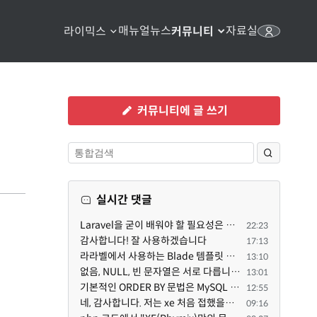
매뉴얼
뉴스
자료실
라이믹스
커뮤니티
커뮤니티에 글 쓰기
실시간 댓글
Laravel을 굳이 배워야 할 필요성은 없습니다만, Class기반의 객체 지향 프로그래밍과, PSR-4라는 Composer...
22:23
감사합니다! 잘 사용하겠습니다
17:13
라라벨에서 사용하는 Blade 템플릿 문법을 라이믹스에서도 일부분 도입하였는데, 양쪽의 템플릿 매뉴얼 분량...
13:10
없음, NULL, 빈 문자열은 서로 다릅니다. 예전에는 대충 써도 서로 통용되었지만, 그것 때문에 버그나 보안...
13:01
기본적인 ORDER BY 문법은 MySQL 초기 버전이든 MariaDB 최신 버전이든 차이가 없습니다. 라이믹스 게시판에...
12:55
네, 감사합니다. 저는 xe 처음 접했을때 XE 문법으로 만들었다고 해서 xe코드들이 php와 전혀 다른것 같이 ...
09:16