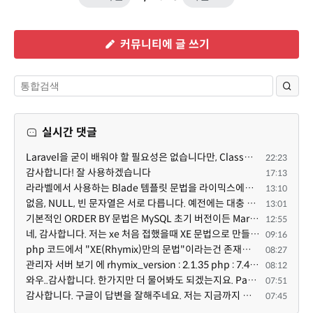
커뮤니티에 글 쓰기
실시간 댓글
Laravel을 굳이 배워야 할 필요성은 없습니다만, Class기반의 객체 지향 프로그래밍과, PSR-4라는 Composer...
22:23
감사합니다! 잘 사용하겠습니다
17:13
라라벨에서 사용하는 Blade 템플릿 문법을 라이믹스에서도 일부분 도입하였는데, 양쪽의 템플릿 매뉴얼 분량...
13:10
없음, NULL, 빈 문자열은 서로 다릅니다. 예전에는 대충 써도 서로 통용되었지만, 그것 때문에 버그나 보안...
13:01
기본적인 ORDER BY 문법은 MySQL 초기 버전이든 MariaDB 최신 버전이든 차이가 없습니다. 라이믹스 게시판에...
12:55
네, 감사합니다. 저는 xe 처음 접했을때 XE 문법으로 만들었다고 해서 xe코드들이 php와 전혀 다른것 같이 ...
09:16
php 코드에서 "XE(Rhymix)만의 문법"이라는건 존재하지도 않고 별도의 인터프리터를 만들지 않는한 쓸 수도 ...
08:27
관리자 서버 보기 에 rhymix_version : 2.1.35 php : 7.4.3 (64-bit) db.type : mysql (innodb, utf8mb4) db...
08:12
와우..감사합니다. 한가지만 더 물어봐도 되겠는지요. Password.php 파일안에 클래스와 함수들은 순수 php ...
07:51
감사합니다. 구글이 답변을 잘해주네요. 저는 지금까지 md5 에 머물러 있었네요. md5는 구석기 알고리즘이 ...
07:45