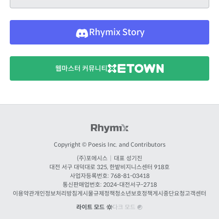
Rhymix Story
웹마스터 커뮤니티
Copyright © Poesis Inc. and Contributors
(주)포에시스
|
대표 성기진
대전
서구 대덕대로 325, 한밭비지니스센터 918호
사업자등록번호: 768-81-03418
통신판매업번호:
2024-대전서구-2718
이용약관
개인정보처리방침
게시물규제정책
청소년보호정책
게시중단요청
고객센터
라이트 모드
다크 모드