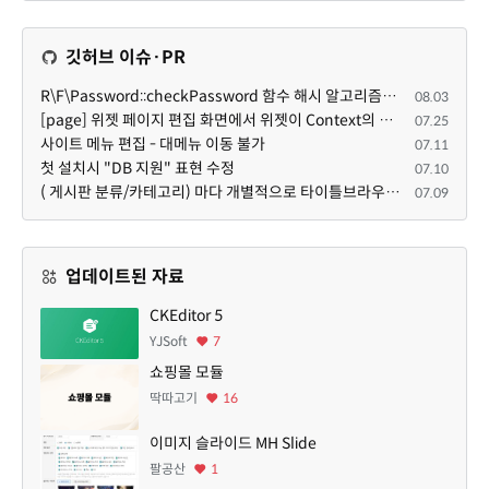
깃허브 이슈·PR
R\F\Password::checkPassword 함수 해시 알고리즘을 암시적으로 호출하는 경우 Argon2id 해시 비교 실패
08.03
[page] 위젯 페이지 편집 화면에서 위젯이 Context의 module_info를 덮어쓰면 저장이 ERR_ACT_IS_NOT_STANDALONE으로 실패
07.25
사이트 메뉴 편집 - 대메뉴 이동 불가
07.11
첫 설치시 "DB 지원" 표현 수정
07.10
( 게시판 분류/카테고리) 마다 개별적으로 타이틀브라우저 제목 및 seo설명 넣을 수 있으면 어떨지 해서 글 등록해봅니다.
07.09
업데이트된 자료
CKEditor 5
YJSoft
7
쇼핑몰 모듈
딱따고기
16
이미지 슬라이드 MH Slide
팔공산
1