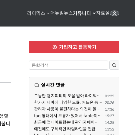
매뉴얼
뉴스
자료실
라이믹스
커뮤니티
가입하고 활동하기
실시간 댓글
그동안 챚지피티의 도움 받아 라이믹스 2.1.35 로 업그레이드 잘 한 것은 부인할 수 없는 사실입니다. 그런...
01:25
한가지 테마에 다양한 모듈, 애드온 등을 같이 사용하게 되면 의외로 어려운게 일관성이 있는 디자인의 유지...
20:26
관리자 사용이 불편하다는 의견이 일부 있어서 반영했습니다 ㅎㅎ 8.4이상도 지원될 수 있도록 10.5.2 혹은 ...
17:36
사용할
faq 형태에서 오류가 있어서 fable이 수정해 주었습니다. 참고하세요. 증상 FAQ형 목록에서 항목을 펼치면 ...
15:27
최근에 업데이트했는데 관리자페이지가 많이 달라졌네요 여기서 모듈 설치하려고 하니 php 8.4.14버전이라 8...
14:25
해봅니
예전에도 구체적인 타임라인을 언급했다가 지키지 못한 것에 죄송한 마음이 있다 보니 (코어 개발/운영 자체...
11:52