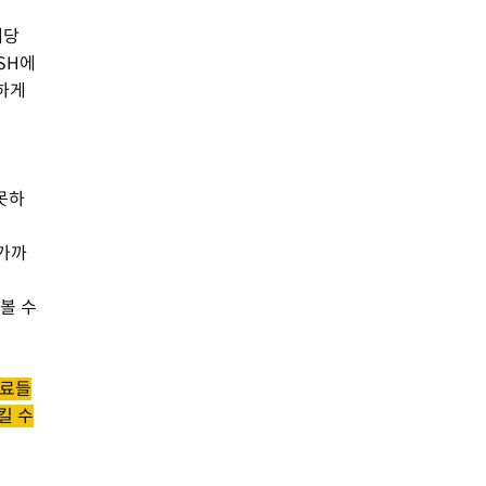
해당
SH에
단하게
 못하
 가까
볼 수
자료들
킬 수