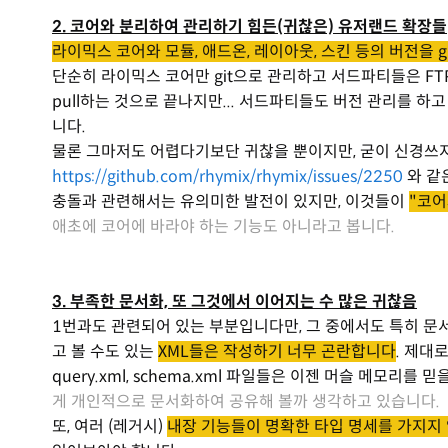
2. 코어와 분리하여 관리하기 힘든(귀찮은) 유저랜드 확장들
라이믹스 코어와 모듈, 애드온, 레이아웃, 스킨 등의 버전을 
단순히 라이믹스 코어만 git으로 관리하고 서드파티들은 FTP
pull하는 것으로 끝나지만... 서드파티들도 버전 관리를 
니다.
물론 그마저도 어렵다기보단 귀찮을 뿐이지만, 굳이 신경쓰지
https://github.com/rhymix/rhymix/issues/2250
와 같
충돌과 관련해서는 유의미한 발전이 있지만, 이것들이
"코어
애초에 코어에 바라야 하는 기능도 아니라고 봅니다.
3. 부족한 문서화, 또 그것에서 이어지는 수 많은 귀찮음
1번과도 관련되어 있는 부분입니다만, 그 중에서도 특히 문
고 볼 수도 있는
XML들은 작성하기 너무 곤란합니다
. 제대로
query.xml, schema.xml 파일들은 이젠 머슬 메모리를
게 개인적으로 문서화하여 공유해 볼까 생각하고 있습니다.
또, 여러 (레거시)
내장 기능들이 명확한 타입 명세를 가지지