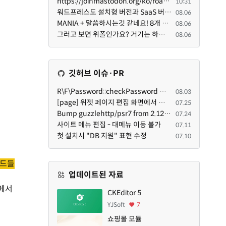
https://joinmastodon.org/ko/roadmap 로드맵 이야기가 나온김에 적자면 공홈에 대략적인 로드맵이 공개되어...
10:31
워드프레스도 설치형 버전과 SaaS 버전(워드프레스닷컴)은 다른 점이 많습니다. SaaS로 제공한다면 GPL 라이...
08.06
MANIA + 말씀하시는것 같네요! 8개 정도의 커뮤니티가 저 MANIA+ 기반으로 구축된거로 알고 있습니다. SaaS ...
08.06
그러고 보면 위폴인가요? 거기는 하단바를 보니까 커뮤니티 빌딩 SaaS 솔루션을 사용하고 있는거 같더라고요...
08.06
깃허브 이슈·PR
R\F\Password::checkPassword 함수 해시 알고리즘을 암시적으로 호출하는 경우 Argon2id 해시 비교 실패
08.03
[page] 위젯 페이지 편집 화면에서 위젯이 Context의 module_info를 덮어쓰면 저장이 ERR_ACT_IS_NOT_STANDALONE으로 실패
07.25
Bump guzzlehttp/psr7 from 2.12.1 to 2.12.3 in /common
07.24
사이트 메뉴 편집 - 대메뉴 이동 불가
07.11
첫 설치시 "DB 지원" 표현 수정
07.10
서드들
업데이트된 자료
 메서
CKEditor 5
YJSoft
7
쇼핑몰 모듈