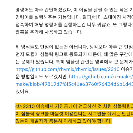
명령어도 아주 간단해졌겠다, 이 이점을 살릴 수 있는 작은 
명령어를 실행해주는 기능입니다. 알파/베타 스테이징 시점에
접속하여 해당 명령어를 실행하는건 너무 귀찮죠. 또 그렇다고
웹훅을 추가해 사용하고 있습니다.
위 방식들도 단점이 없는건 아닙니다. 생각보다 아주 큰 단점
먼저 모듈이 심볼릭 링크로 등록되기 때문에, 꽤 많은 구간에서 `
는 문제가 있습니다. 특히 템플릿 관련된 영역에서 큰 문제가
https://github.com/rhymix/rhymix/issues/2310
이슈가
운 방법일지도 모르겠지만,
https://github.com/rx-make/
make/blob/49819d7f6f5c41e63760f96424d6b1d43
있어요.
<!> 2310 이슈에서 기진곰님이 언급하신 것 처럼 심볼릭
이 심볼릭 링크를 마음껏 이용한다는 시그널을 줘서는 안된다는
있는지 개발자가 충분히 이해하고 있어야 합니다.