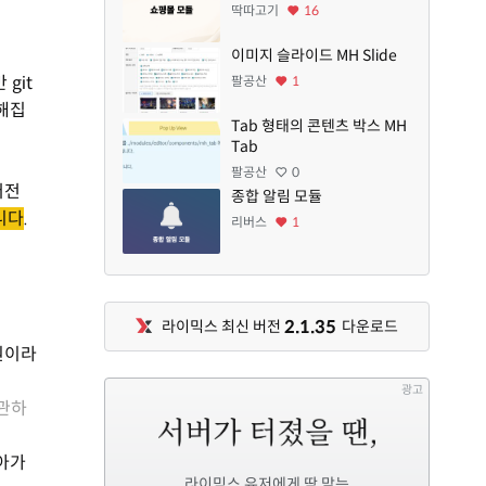
딱따고기
16
이미지 슬라이드 MH Slide
git
팔공산
1
잡해집
Tab 형태의 콘텐츠 박스 MH
Tab
팔공산
0
버전
종합 알림 모듈
니다
.
리버스
1
2.1.35
라이믹스 최신 버전
다운로드
원이라
광고
관하
아가
라이믹스 유저에게 딱 맞는