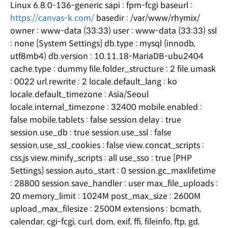
Linux 6.8.0-136-generic sapi : fpm-fcgi baseurl :
https://canvas-k.com/
basedir : /var/www/rhymix/
owner : www-data (33:33) user : www-data (33:33) ssl
: none [System Settings] db.type : mysql (innodb,
utf8mb4) db.version : 10.11.18-MariaDB-ubu2404
cache.type : dummy file.folder_structure : 2 file.umask
: 0022 url.rewrite : 2 locale.default_lang : ko
locale.default_timezone : Asia/Seoul
locale.internal_timezone : 32400 mobile.enabled :
false mobile.tablets : false session.delay : true
session.use_db : true session.use_ssl : false
session.use_ssl_cookies : false view.concat_scripts :
css,js view.minify_scripts : all use_sso : true [PHP
Settings] session.auto_start : 0 session.gc_maxlifetime
: 28800 session.save_handler : user max_file_uploads :
20 memory_limit : 1024M post_max_size : 2600M
upload_max_filesize : 2500M extensions : bcmath,
calendar, cgi-fcgi, curl, dom, exif, ffi, fileinfo, ftp, gd,