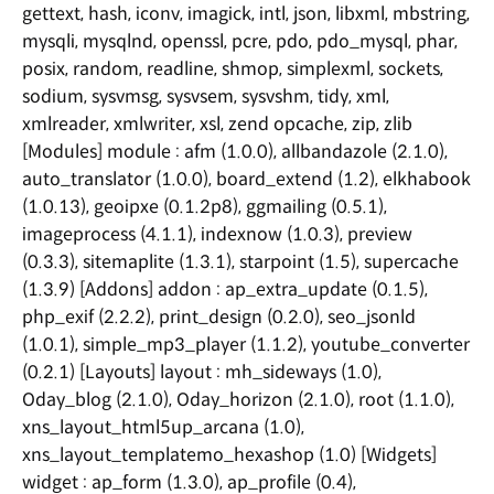
gettext, hash, iconv, imagick, intl, json, libxml, mbstring,
mysqli, mysqlnd, openssl, pcre, pdo, pdo_mysql, phar,
posix, random, readline, shmop, simplexml, sockets,
sodium, sysvmsg, sysvsem, sysvshm, tidy, xml,
xmlreader, xmlwriter, xsl, zend opcache, zip, zlib
[Modules] module : afm (1.0.0), allbandazole (2.1.0),
auto_translator (1.0.0), board_extend (1.2), elkhabook
(1.0.13), geoipxe (0.1.2p8), ggmailing (0.5.1),
imageprocess (4.1.1), indexnow (1.0.3), preview
(0.3.3), sitemaplite (1.3.1), starpoint (1.5), supercache
(1.3.9) [Addons] addon : ap_extra_update (0.1.5),
php_exif (2.2.2), print_design (0.2.0), seo_jsonld
(1.0.1), simple_mp3_player (1.1.2), youtube_converter
(0.2.1) [Layouts] layout : mh_sideways (1.0),
Oday_blog (2.1.0), Oday_horizon (2.1.0), root (1.1.0),
xns_layout_html5up_arcana (1.0),
xns_layout_templatemo_hexashop (1.0) [Widgets]
widget : ap_form (1.3.0), ap_profile (0.4),