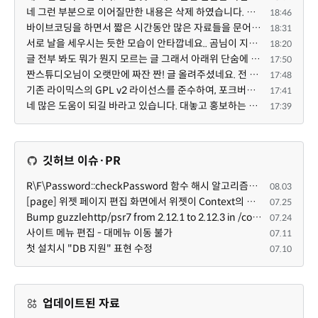
네 그런 부분으로 이어질만한 내용은 삭제 하였습니다. 불편을 드려 죄송합니다. 저희는 비즈니스 완성할 수...
18:46
바이브코딩을 하면서 짧은 시간동안 많은 자료들을 문어발식 확장하면서 이미 배포한것에대한 흥미가 떨어지...
18:31
서로 날을 세우시는 듯한 모습이 안타깝네요.. 곰님이 지금까지 이끌어주셨던것처럼 안정적인 코어도 필요하...
18:20
글 전부 봐도 뭐가 뭔지 모르는 글 그래서 아래위 단숨에 쭈욱 훝어만 보고 말았지만 참 대단한 정성이예요....
17:50
짠스튜디오님이 오랫만에 짜잔 짠! 글 올려주셨네요. 전 봐도 잘 모르는 내용이지만 그래도 응원드려요.
17:48
기존 라이믹스의 GPL v2 라이선스를 준수하여, 포크버전도 GPL v2 라이선스로 공개 배포됩니다.
17:41
네 많은 도움이 되길 바라고 있습니다. 대놓고 홍보하는 일(무료자료 배포 → 저희 사이트 내 다운로드로 유...
17:39
깃허브 이슈·PR
R\F\Password::checkPassword 함수 해시 알고리즘을 암시적으로 호출하는 경우 Argon2id 해시 비교 실패
08.03
[page] 위젯 페이지 편집 화면에서 위젯이 Context의 module_info를 덮어쓰면 저장이 ERR_ACT_IS_NOT_STANDALONE으로 실패
07.25
Bump guzzlehttp/psr7 from 2.12.1 to 2.12.3 in /common
07.24
사이트 메뉴 편집 - 대메뉴 이동 불가
07.11
첫 설치시 "DB 지원" 표현 수정
07.10
업데이트된 자료