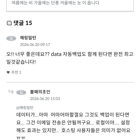
여름에는 비 가을에는 단풍 겨울에는 눈 이 옵니다.
댓글
15
해링밀턴
2026.06.20 09:17
오!! 너무 좋은데요?? data 자동백업도 함께 된다면 완전 최고
일것같습니다!
추천
1
불패의초인
2026.06.20 15:03
@해링밀턴
데이터가...아마 어마어마할껄요 그것도 백업이 된다면
요... 그건 이메일 전송은 안될꺼구요... 로컬이야.... 설정
해도 효과는 있지만.. 호스팅 사용자들은 의미가 없어요
ㅠㅠ