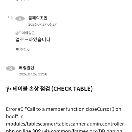
불패의초인
2026.07.27 06:27
@오이와당근
업로드하였습니다
추천
0
해링밀턴
2026.07.26 11:58
🩺 테이블 손상 점검 (CHECK TABLE)
Error #0 "Call to a member function closeCursor() on
bool" in
modules/tablescanner/tablescanner.admin.controller.
php on line 309 (via common/framework/DB.php on