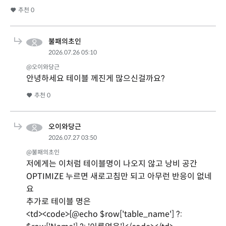
추천
0
불패의초인
2026.07.26 05:10
@오이와당근
안녕하세요 테이블 께진게 많으신걸까요?
추천
0
오이와당근
2026.07.27 03:50
@불패의초인
저에게는 이처럼 테이블명이 나오지 않고 낭비 공간
OPTIMIZE 누르면 새로고침만 되고 아무런 반응이 없네
요
추가로 테이블 명은
<td><code>{@echo $row['table_name'] ?: