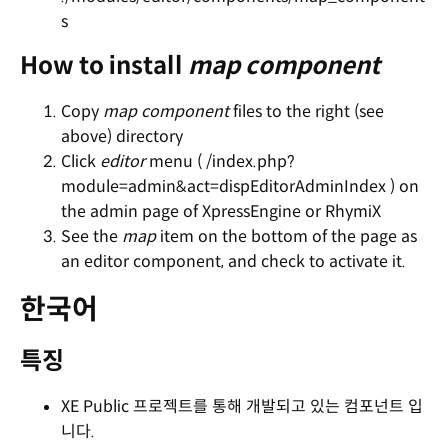
s
How to install
map component
Copy
map component
files to the right (see
above) directory
Click
editor
menu ( /index.php?
module=admin&act=dispEditorAdminIndex ) on
the admin page of XpressEngine or RhymiX
See the
map
item on the bottom of the page as
an editor component, and check to activate it.
한국어
특징
XE Public 프로젝트를 통해 개발되고 있는 컴포넌트 입
니다.