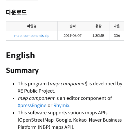
다운로드
파일명
날짜
용량
다운
map_components.zip
2019.06.07
1.30MB
306
English
Summary
This program (
map component
) is developed by
XE Public Project.
map component
is an editor component of
XpressEngine
or
Rhymix
.
This software supports various maps APIs
(OpenStreetMap, Google, Kakao, Naver Business
Platform (NBP) maps API).