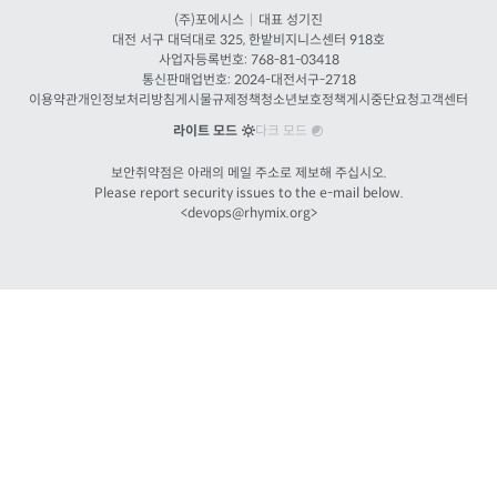
(주)포에시스
|
대표 성기진
대전
서구 대덕대로 325, 한밭비지니스센터 918호
사업자등록번호: 768-81-03418
통신판매업번호:
2024-대전서구-2718
이용약관
개인정보처리방침
게시물규제정책
청소년보호정책
게시중단요청
고객센터
라이트 모드
다크 모드
보안취약점은 아래의 메일 주소로 제보해 주십시오.
Please report security issues to the e-mail below.
<
devops@rhymix.org
>