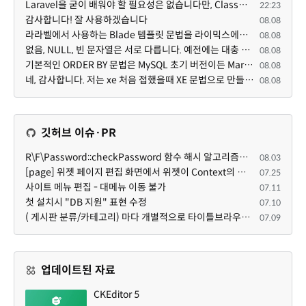
Laravel을 굳이 배워야 할 필요성은 없습니다만, Class기반의 객체 지향 프로그래밍과, PSR-4라는 Composer...
22:23
감사합니다! 잘 사용하겠습니다
08.08
라라벨에서 사용하는 Blade 템플릿 문법을 라이믹스에서도 일부분 도입하였는데, 양쪽의 템플릿 매뉴얼 분량...
08.08
없음, NULL, 빈 문자열은 서로 다릅니다. 예전에는 대충 써도 서로 통용되었지만, 그것 때문에 버그나 보안...
08.08
기본적인 ORDER BY 문법은 MySQL 초기 버전이든 MariaDB 최신 버전이든 차이가 없습니다. 라이믹스 게시판에...
08.08
네, 감사합니다. 저는 xe 처음 접했을때 XE 문법으로 만들었다고 해서 xe코드들이 php와 전혀 다른것 같이 ...
08.08
깃허브 이슈·PR
R\F\Password::checkPassword 함수 해시 알고리즘을 암시적으로 호출하는 경우 Argon2id 해시 비교 실패
08.03
[page] 위젯 페이지 편집 화면에서 위젯이 Context의 module_info를 덮어쓰면 저장이 ERR_ACT_IS_NOT_STANDALONE으로 실패
07.25
사이트 메뉴 편집 - 대메뉴 이동 불가
07.11
첫 설치시 "DB 지원" 표현 수정
07.10
( 게시판 분류/카테고리) 마다 개별적으로 타이틀브라우저 제목 및 seo설명 넣을 수 있으면 어떨지 해서 글 등록해봅니다.
07.09
업데이트된 자료
CKEditor 5