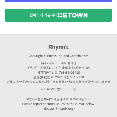
웹마스터 커뮤니티
Copyright © Poesis Inc. and Contributors
(주)포에시스
|
대표 성기진
대전
서구 대덕대로 325, 한밭비지니스센터 918호
사업자등록번호: 768-81-03418
통신판매업번호:
2024-대전서구-2718
이용약관
개인정보처리방침
게시물규제정책
청소년보호정책
게시중단요청
고객센터
라이트 모드
다크 모드
보안취약점은 아래의 메일 주소로 제보해 주십시오.
Please report security issues to the e-mail below.
<
devops@rhymix.org
>