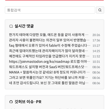
실시간 댓글
한가지 테마에 다양한 모듈, 애드온 등을 같이 사용하게 되면 의외로 어려운게 일관성이 있는 디자인의 유지...
20:26
관리자 사용이 불편하다는 의견이 일부 있어서 반영했습니다 ㅎㅎ 8.4이상도 지원될 수 있도록 10.5.2 혹은 ...
17:36
faq 형태에서 오류가 있어서 fable이 수정해 주었습니다. 참고하세요. 증상 FAQ형 목록에서 항목을 펼치면 ...
15:27
최근에 업데이트했는데 관리자페이지가 많이 달라졌네요 여기서 모듈 설치하려고 하니 php 8.4.14버전이라 8...
14:25
예전에도 구체적인 타임라인을 언급했다가 지키지 못한 것에 죄송한 마음이 있다 보니 (코어 개발/운영 자체...
11:52
https://joinmastodon.org/ko/roadmap 로드맵 이야기가 나온김에 적자면 공홈에 대략적인 로드맵이 공개되어...
10:31
워드프레스도 설치형 버전과 SaaS 버전(워드프레스닷컴)은 다른 점이 많습니다. SaaS로 제공한다면 GPL 라이...
08.06
MANIA + 말씀하시는것 같네요! 8개 정도의 커뮤니티가 저 MANIA+ 기반으로 구축된거로 알고 있습니다. SaaS ...
08.06
그러고 보면 위폴인가요? 거기는 하단바를 보니까 커뮤니티 빌딩 SaaS 솔루션을 사용하고 있는거 같더라고요...
08.06
네 조언 감사드립니다. 보신 것 그대로 틀린 말씀은 아닙니다. 다만, 배포한 것에 대해 흥미가 떨어져서 뒷...
08.06
깃허브 이슈·PR