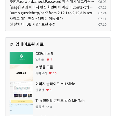
R\F\Password::checkPassword 함수 해시 알고리즘을 암시적으로 호출하는 경우 Argon2id 해시 비교 실패
08.03
[page] 위젯 페이지 편집 화면에서 위젯이 Context의 module_info를 덮어쓰면 저장이 ERR_ACT_IS_NOT_STANDALONE으로 실패
07.25
Bump guzzlehttp/psr7 from 2.12.1 to 2.12.3 in /common
07.24
사이트 메뉴 편집 - 대메뉴 이동 불가
07.11
첫 설치시 "DB 지원" 표현 수정
07.10
업데이트된 자료
CKEditor 5
YJSoft
7
쇼핑몰 모듈
딱따고기
16
이미지 슬라이드 MH Slide
팔공산
1
Tab 형태의 콘텐츠 박스 MH Tab
팔공산
0