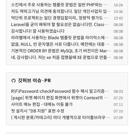
스킨에서 주로 사용하는 템플릿 문법은 일반 PHP와는 다른 고유의 문법이라고 부를 만한 여지가 있습니다. ...
16:26
저도 딱따고기님 의견에 동의합니다. 일단 개인사업자 입장에서 억단위 프로젝트를 진행하면 요구사항도 빡...
14:36
억단위 프로젝트는 일단 경쟁입찰이라,, 정량적 평가도 중요합니다. 그래서 많은 고급인력을 보유할수록 유...
12:42
Laravel을 굳이 배워야 할 필요성은 없습니다만, Class기반의 객체 지향 프로그래밍과, PSR-4라는 Composer...
08.08
감사합니다! 잘 사용하겠습니다
08.08
라라벨에서 사용하는 Blade 템플릿 문법을 라이믹스에서도 일부분 도입하였는데, 양쪽의 템플릿 매뉴얼 분량...
08.08
없음, NULL, 빈 문자열은 서로 다릅니다. 예전에는 대충 써도 서로 통용되었지만, 그것 때문에 버그나 보안...
08.08
기본적인 ORDER BY 문법은 MySQL 초기 버전이든 MariaDB 최신 버전이든 차이가 없습니다. 라이믹스 게시판에...
08.08
네, 감사합니다. 저는 xe 처음 접했을때 XE 문법으로 만들었다고 해서 xe코드들이 php와 전혀 다른것 같이 ...
08.08
깃허브 이슈·PR
R\F\Password::checkPassword 함수 해시 알고리즘을 암시적으로 호출하는 경우 Argon2id 해시 비교 실패
08.03
[page] 위젯 페이지 편집 화면에서 위젯이 Context의 module_info를 덮어쓰면 저장이 ERR_ACT_IS_NOT_STANDALONE으로 실패
07.25
사이트 메뉴 편집 - 대메뉴 이동 불가
07.11
첫 설치시 "DB 지원" 표현 수정
07.10
( 게시판 분류/카테고리) 마다 개별적으로 타이틀브라우저 제목 및 seo설명 넣을 수 있으면 어떨지 해서 글 등록해봅니다.
07.09