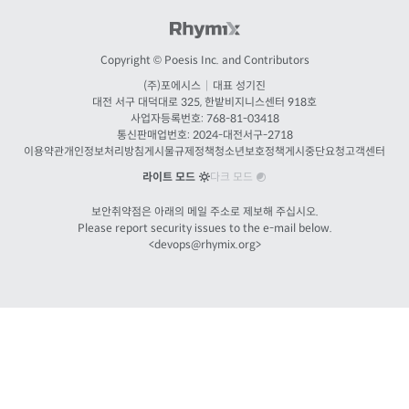
Copyright © Poesis Inc. and Contributors
(주)포에시스
|
대표 성기진
대전
서구 대덕대로 325, 한밭비지니스센터 918호
사업자등록번호: 768-81-03418
통신판매업번호:
2024-대전서구-2718
이용약관
개인정보처리방침
게시물규제정책
청소년보호정책
게시중단요청
고객센터
라이트 모드
다크 모드
보안취약점은 아래의 메일 주소로 제보해 주십시오.
Please report security issues to the e-mail below.
<
devops@rhymix.org
>