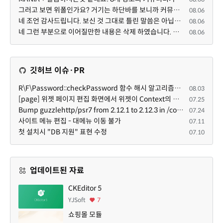
그러고 보면 위폴인가요? 거기는 하단바를 보니까 커뮤니티 빌딩 SaaS 솔루션을 사용하고 있는거 같더라고요...
08.06
네 조언 감사드립니다. 보신 것 그대로 틀린 말씀은 아닙니다. 다만, 배포한 것에 대해 흥미가 떨어져서 뒷...
08.06
네 그런 부분으로 이어질만한 내용은 삭제 하였습니다. 불편을 드려 죄송합니다. 저희는 비즈니스 완성할 수...
08.06
깃허브 이슈·PR
R\F\Password::checkPassword 함수 해시 알고리즘을 암시적으로 호출하는 경우 Argon2id 해시 비교 실패
08.03
[page] 위젯 페이지 편집 화면에서 위젯이 Context의 module_info를 덮어쓰면 저장이 ERR_ACT_IS_NOT_STANDALONE으로 실패
07.25
Bump guzzlehttp/psr7 from 2.12.1 to 2.12.3 in /common
07.24
사이트 메뉴 편집 - 대메뉴 이동 불가
07.11
첫 설치시 "DB 지원" 표현 수정
07.10
업데이트된 자료
CKEditor 5
YJSoft
7
쇼핑몰 모듈