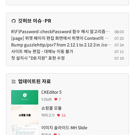
깃허브 이슈·PR
R\F\Password::checkPassword 함수 해시 알고리즘을 암시적으로 호출하는 경우 Argon2id 해시 비교 실패
08.03
[page] 위젯 페이지 편집 화면에서 위젯이 Context의 module_info를 덮어쓰면 저장이 ERR_ACT_IS_NOT_STANDALONE으로 실패
07.25
Bump guzzlehttp/psr7 from 2.12.1 to 2.12.3 in /common
07.24
사이트 메뉴 편집 - 대메뉴 이동 불가
07.11
첫 설치시 "DB 지원" 표현 수정
07.10
업데이트된 자료
CKEditor 5
YJSoft
7
쇼핑몰 모듈
딱따고기
16
이미지 슬라이드 MH Slide
팔공산
1