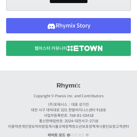
Rhymix Story
웹마스터 커뮤니티
Copyright © Poesis Inc. and Contributors
(주)포에시스
|
대표 성기진
대전
서구 대덕대로 325, 한밭비지니스센터 918호
사업자등록번호: 768-81-03418
통신판매업번호:
2024-대전서구-2718
이용약관
개인정보처리방침
게시물규제정책
청소년보호정책
게시중단요청
고객센터
라이트 모드
다크 모드