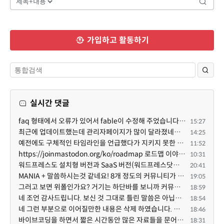
가입하고 활동하기
실시간 댓글
faq 형태에서 오류가 있어서 fable이 수정해 주었습니다. 참고하세요. 증상 FAQ형 목록에서 항목을 펼치면 ...
15:27
최근에 업데이트했는데 관리자페이지가 많이 달라졌네요 여기서 모듈 설치하려고 하니 php 8.4.14버전이라 8...
14:25
예전에도 구체적인 타임라인을 언급했다가 지키지 못한 것에 죄송한 마음이 있다 보니 (코어 개발/운영 자체...
11:52
https://joinmastodon.org/ko/roadmap 로드맵 이야기가 나온김에 적자면 공홈에 대략적인 로드맵이 공개되어...
10:31
워드프레스도 설치형 버전과 SaaS 버전(워드프레스닷컴)은 다른 점이 많습니다. SaaS로 제공한다면 GPL 라이...
20:41
MANIA + 말씀하시는것 같네요! 8개 정도의 커뮤니티가 저 MANIA+ 기반으로 구축된거로 알고 있습니다. SaaS ...
19:05
그러고 보면 위폴인가요? 거기는 하단바를 보니까 커뮤니티 빌딩 SaaS 솔루션을 사용하고 있는거 같더라고요...
18:59
네 조언 감사드립니다. 보신 것 그대로 틀린 말씀은 아닙니다. 다만, 배포한 것에 대해 흥미가 떨어져서 뒷...
18:54
네 그런 부분으로 이어질만한 내용은 삭제 하였습니다. 불편을 드려 죄송합니다. 저희는 비즈니스 완성할 수...
18:46
바이브코딩을 하면서 짧은 시간동안 많은 자료들을 문어발식 확장하면서 이미 배포한것에대한 흥미가 떨어지...
18:31