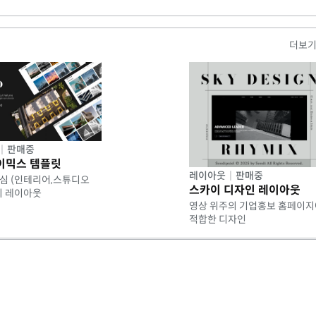
간 동안 변함없이 성장해왔습니다.
가 아니라 시장과 고객으로부터 신뢰받아온 증거라 생각합니다.
더보
 저희를 선택해주신 이유는 분명합니다.
십이 바로 그 이유입니다.
계를 만드는 전략적 과정입니다.
|
판매중
에도 소홀하지 않습니다.
이믹스 템플릿
레이아웃
|
판매중
심 (인테리어,스튜디오
 더 크게 빛날 수 있도록 돕습니다.
스카이 디자인 레이아웃
의 레이아웃
하고, 브랜드가 가진 가치를 효과적으로 전달합니다.
영상 위주의 기업홍보 홈페이지
적합한 디자인
성과 혁신을 동시에 제공하는 기업으로서,