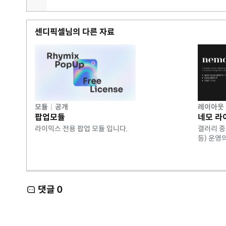
우리 회사는 2002년 설립 이후 지금까지 20년 넘는 시
오랜 기간 디자인과 웹솔루션을 이어온 것은 단순한 유지
센디픽셀님의 다른 자료
공공기관, 로펌, 병원·의원, 기업까지 다양한 파트너들이
확실한 전문성, 안정적인 성과, 그리고 지속 가능한 파트너
홈페이지 제작은 단순히 사이트 구축이 아닙니다.
기업과 기관이 새로운 출발점에 서고 더 나은 온라인 생태
모듈
|
공개
레이아웃
우리는 그 출발선에 함께 있다는 책임감으로 어떠한 작업
팝업모듈
네모 라
라이믹스 전용 팝업 모듈 입니다.
갤러리 중
우리는 단순한 디자인을 넘어, 고객사의 브랜드가 시장에서
등) 운영
온라인과 오프라인을 아우르는 일관된 브랜드 경험을 설계
앞으로도 우리 회사는 20년 이상의 경험을 바탕으로 안정
고객과 투자자 여러분께 더 큰 가치를 만들어 가겠습니다.
댓글
0
우리는,
디자인을 통해 긍정적인 미적 감동을
만들어내는 것을 목표로 합니다.