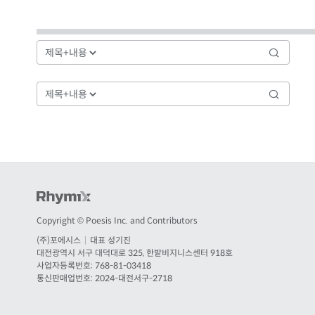
디자인은 사람에 대한 이해 없이는
디테일한 부분에서 아쉬움이 발생할 수밖에 없습니다.
오랜 경험을 통한 공감과 이해를 바탕으로
고객 브랜드의 가치까지 높일 수 있는 UX/UI 디자인을 제
또한 디자인 프로세스에 심리학을 적용하여 높은 수준의
Copyright © Poesis Inc. and Contributors
(주)포에시스
|
대표 성기진
대전
광역시
서구 대덕대로 325, 한밭비지니스센터 918호
사업자등록번호: 768-81-03418
통신판매업번호:
2024-대전서구-2718