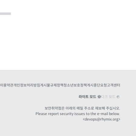
이용약관
개인정보처리방침
게시물규제정책
청소년보호정책
게시중단요청
고객센터
라이트 모드
다크 모드
보안취약점은 아래의 메일 주소로 제보해 주십시오.
Please report security issues to the e-mail below.
<
devops@rhymix.org
>