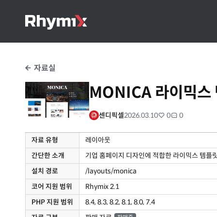
자료실
MONICA 라이믹스
센디픽셀
2026.03.10
0
0
자료 유형
레이아웃
간단한 소개
기업 홈페이지 디자인에 적합한 라이믹스 템플릿 
설치 경로
/layouts/monica
코어 지원 범위
Rhymix 2.1
PHP 지원 범위
8.4, 8.3, 8.2, 8.1, 8.0, 7.4