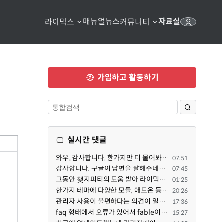
매뉴얼
뉴스
자료실
라이믹스
커뮤니티
가입하고 활동하기
실시간 댓글
와우..감사합니다. 한가지만 더 물어봐도 되겠는지요. Password.php 파일안에 클래스와 함수들은 순수 php ...
07:51
감사합니다. 구글이 답변을 잘해주네요. 저는 지금까지 md5 에 머물러 있었네요. md5는 구석기 알고리즘이 ...
07:45
그동안 챚지피티의 도움 받아 라이믹스 2.1.35 로 업그레이드 잘 한 것은 부인할 수 없는 사실입니다. 그런...
01:25
한가지 테마에 다양한 모듈, 애드온 등을 같이 사용하게 되면 의외로 어려운게 일관성이 있는 디자인의 유지...
20:26
관리자 사용이 불편하다는 의견이 일부 있어서 반영했습니다 ㅎㅎ 8.4이상도 지원될 수 있도록 10.5.2 혹은 ...
17:36
faq 형태에서 오류가 있어서 fable이 수정해 주었습니다. 참고하세요. 증상 FAQ형 목록에서 항목을 펼치면 ...
15:27