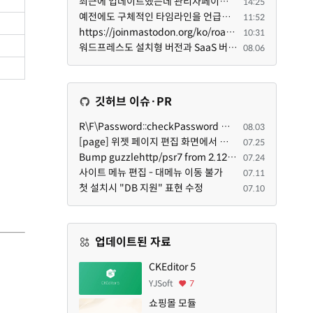
최근에 업데이트했는데 관리자페이지가 많이 달라졌네요 여기서 모듈 설치하려고 하니 php 8.4.14버전이라 8...
14:25
예전에도 구체적인 타임라인을 언급했다가 지키지 못한 것에 죄송한 마음이 있다 보니 (코어 개발/운영 자체...
11:52
https://joinmastodon.org/ko/roadmap 로드맵 이야기가 나온김에 적자면 공홈에 대략적인 로드맵이 공개되어...
10:31
워드프레스도 설치형 버전과 SaaS 버전(워드프레스닷컴)은 다른 점이 많습니다. SaaS로 제공한다면 GPL 라이...
08.06
깃허브 이슈·PR
R\F\Password::checkPassword 함수 해시 알고리즘을 암시적으로 호출하는 경우 Argon2id 해시 비교 실패
08.03
[page] 위젯 페이지 편집 화면에서 위젯이 Context의 module_info를 덮어쓰면 저장이 ERR_ACT_IS_NOT_STANDALONE으로 실패
07.25
Bump guzzlehttp/psr7 from 2.12.1 to 2.12.3 in /common
07.24
사이트 메뉴 편집 - 대메뉴 이동 불가
07.11
첫 설치시 "DB 지원" 표현 수정
07.10
업데이트된 자료
CKEditor 5
YJSoft
7
쇼핑몰 모듈