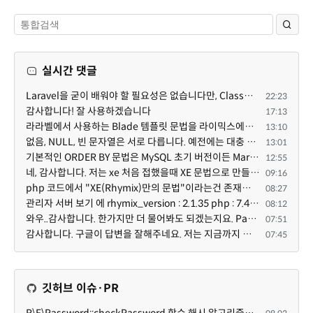
실시간 댓글
Laravel을 굳이 배워야 할 필요성은 없습니다만, Class기반의 객체 지향 프로그래밍과, PSR-4라는 Composer...
22:23
감사합니다! 잘 사용하겠습니다
17:13
라라벨에서 사용하는 Blade 템플릿 문법을 라이믹스에서도 일부분 도입하였는데, 양쪽의 템플릿 매뉴얼 분량...
13:10
없음, NULL, 빈 문자열은 서로 다릅니다. 예전에는 대충 써도 서로 통용되었지만, 그것 때문에 버그나 보안...
13:01
기본적인 ORDER BY 문법은 MySQL 초기 버전이든 MariaDB 최신 버전이든 차이가 없습니다. 라이믹스 게시판에...
12:55
네, 감사합니다. 저는 xe 처음 접했을때 XE 문법으로 만들었다고 해서 xe코드들이 php와 전혀 다른것 같이 ...
09:16
php 코드에서 "XE(Rhymix)만의 문법"이라는건 존재하지도 않고 별도의 인터프리터를 만들지 않는한 쓸 수도 ...
08:27
관리자 서버 보기 에 rhymix_version : 2.1.35 php : 7.4.3 (64-bit) db.type : mysql (innodb, utf8mb4) db...
08:12
와우..감사합니다. 한가지만 더 물어봐도 되겠는지요. Password.php 파일안에 클래스와 함수들은 순수 php ...
07:51
감사합니다. 구글이 답변을 잘해주네요. 저는 지금까지 md5 에 머물러 있었네요. md5는 구석기 알고리즘이 ...
07:45
깃허브 이슈·PR