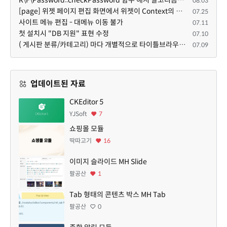
R\F\Password::checkPassword 함수 해시 알고리즘을 암시적으로 호출하는 경우 Argon2id 해시 비교 실패
08.03
[page] 위젯 페이지 편집 화면에서 위젯이 Context의 module_info를 덮어쓰면 저장이 ERR_ACT_IS_NOT_STANDALONE으로 실패
07.25
사이트 메뉴 편집 - 대메뉴 이동 불가
07.11
첫 설치시 "DB 지원" 표현 수정
07.10
( 게시판 분류/카테고리) 마다 개별적으로 타이틀브라우저 제목 및 seo설명 넣을 수 있으면 어떨지 해서 글 등록해봅니다.
07.09
업데이트된 자료
CKEditor 5
YJSoft
7
쇼핑몰 모듈
딱따고기
16
이미지 슬라이드 MH Slide
팔공산
1
Tab 형태의 콘텐츠 박스 MH Tab
팔공산
0