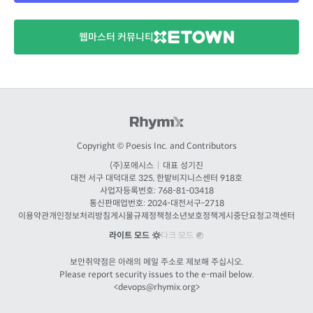
웹마스터 커뮤니티
Copyright © Poesis Inc. and Contributors
(주)포에시스
|
대표 성기진
대전
서구 대덕대로 325, 한밭비지니스센터 918호
사업자등록번호: 768-81-03418
통신판매업번호:
2024-대전서구-2718
이용약관
개인정보처리방침
게시물규제정책
청소년보호정책
게시중단요청
고객센터
라이트 모드
다크 모드
보안취약점은 아래의 메일 주소로 제보해 주십시오.
Please report security issues to the e-mail below.
<
devops@rhymix.org
>