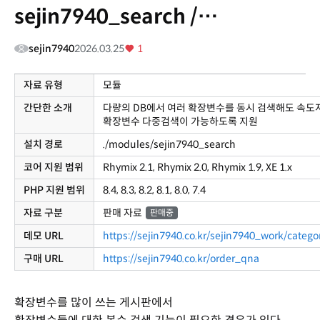
sejin7940_search /
sejin7940_multi )
sejin7940
2026.03.25
1
자료 유형
모듈
간단한 소개
다량의 DB에서 여러 확장변수를 동시 검색해도 속도
확장변수 다중검색이 가능하도록 지원
설치 경로
./modules/sejin7940_search
코어 지원 범위
Rhymix 2.1, Rhymix 2.0, Rhymix 1.9, XE 1.x
PHP 지원 범위
8.4, 8.3, 8.2, 8.1, 8.0, 7.4
자료 구분
판매 자료
판매중
데모 URL
https://sejin7940.co.kr/sejin7940_work/categ
구매 URL
https://sejin7940.co.kr/order_qna
확장변수를 많이 쓰는 게시판에서