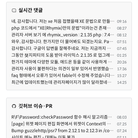
실시간 댓글
네, 감사합니다. 저는 xe 처음 접했을때 XE 문법으로 만들었다고 해서 xe코드들이 php와 전혀 다른것 같이 ...
09:16
php 코드에서 "XE(Rhymix)만의 문법"이라는건 존재하지도 않고 별도의 인터프리터를 만들지 않는한 쓸 수도 ...
08:27
관리자 서버 보기 에 rhymix_version : 2.1.35 php : 7.4.3 (64-bit) db.type : mysql (innodb, utf8mb4) db...
08:12
와우..감사합니다. 한가지만 더 물어봐도 되겠는지요. Password.php 파일안에 클래스와 함수들은 순수 php ...
07:51
감사합니다. 구글이 답변을 잘해주네요. 저는 지금까지 md5 에 머물러 있었네요. md5는 구석기 알고리즘이 ...
07:45
그동안 챚지피티의 도움 받아 라이믹스 2.1.35 로 업그레이드 잘 한 것은 부인할 수 없는 사실입니다. 그런...
01:25
한가지 테마에 다양한 모듈, 애드온 등을 같이 사용하게 되면 의외로 어려운게 일관성이 있는 디자인의 유지...
20:26
관리자 사용이 불편하다는 의견이 일부 있어서 반영했습니다 ㅎㅎ 8.4이상도 지원될 수 있도록 10.5.2 혹은 ...
17:36
faq 형태에서 오류가 있어서 fable이 수정해 주었습니다. 참고하세요. 증상 FAQ형 목록에서 항목을 펼치면 ...
15:27
최근에 업데이트했는데 관리자페이지가 많이 달라졌네요 여기서 모듈 설치하려고 하니 php 8.4.14버전이라 8...
14:25
깃허브 이슈·PR
R\F\Password::checkPassword 함수 해시 알고리즘을 암시적으로 호출하는 경우 Argon2id 해시 비교 실패
08.03
[page] 위젯 페이지 편집 화면에서 위젯이 Context의 module_info를 덮어쓰면 저장이 ERR_ACT_IS_NOT_STANDALONE으로 실패
07.25
Bump guzzlehttp/psr7 from 2.12.1 to 2.12.3 in /common
07.24
사이트 메뉴 편집 - 대메뉴 이동 불가
07.11