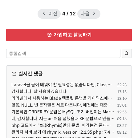
이전
4
/ 12
다음
가입하고 활동하기
실시간 댓글
Laravel을 굳이 배워야 할 필요성은 없습니다만, Class기반의 객체 지향 프로그래밍과, PSR-4라는 Composer...
22:23
감사합니다! 잘 사용하겠습니다
17:13
라라벨에서 사용하는 Blade 템플릿 문법을 라이믹스에서도 일부분 도입하였는데, 양쪽의 템플릿 매뉴얼 분량...
13:10
없음, NULL, 빈 문자열은 서로 다릅니다. 예전에는 대충 써도 서로 통용되었지만, 그것 때문에 버그나 보안...
13:01
기본적인 ORDER BY 문법은 MySQL 초기 버전이든 MariaDB 최신 버전이든 차이가 없습니다. 라이믹스 게시판에...
12:55
네, 감사합니다. 저는 xe 처음 접했을때 XE 문법으로 만들었다고 해서 xe코드들이 php와 전혀 다른것 같이 ...
09:16
php 코드에서 "XE(Rhymix)만의 문법"이라는건 존재하지도 않고 별도의 인터프리터를 만들지 않는한 쓸 수도 ...
08:27
관리자 서버 보기 에 rhymix_version : 2.1.35 php : 7.4.3 (64-bit) db.type : mysql (innodb, utf8mb4) db...
08:12