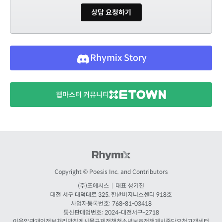
상담 요청하기
Rhymix Story
웹마스터 커뮤니티
Copyright © Poesis Inc. and Contributors
(주)포에시스
|
대표 성기진
대전
서구 대덕대로 325, 한밭비지니스센터 918호
사업자등록번호: 768-81-03418
통신판매업번호:
2024-대전서구-2718
이용약관
개인정보처리방침
게시물규제정책
청소년보호정책
게시중단요청
고객센터