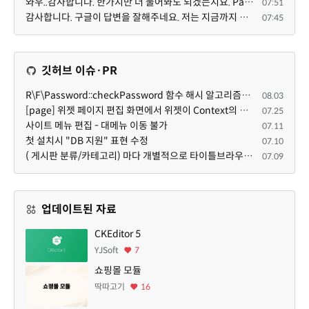
와우..감사합니다. 한가지만 더 물어봐도 되겠는지요. Password.php 파일안에 클래스와 함수들은 순수 php ...
07:51
감사합니다. 구글이 답변을 잘해주네요. 저는 지금까지 md5 에 머물러 있었네요. md5는 구석기 알고리즘이 ...
07:45
깃허브 이슈·PR
R\F\Password::checkPassword 함수 해시 알고리즘을 암시적으로 호출하는 경우 Argon2id 해시 비교 실패
08.03
[page] 위젯 페이지 편집 화면에서 위젯이 Context의 module_info를 덮어쓰면 저장이 ERR_ACT_IS_NOT_STANDALONE으로 실패
07.25
사이트 메뉴 편집 - 대메뉴 이동 불가
07.11
첫 설치시 "DB 지원" 표현 수정
07.10
( 게시판 분류/카테고리) 마다 개별적으로 타이틀브라우저 제목 및 seo설명 넣을 수 있으면 어떨지 해서 글 등록해봅니다.
07.09
업데이트된 자료
CKEditor 5
YJSoft
7
쇼핑몰 모듈
딱따고기
16