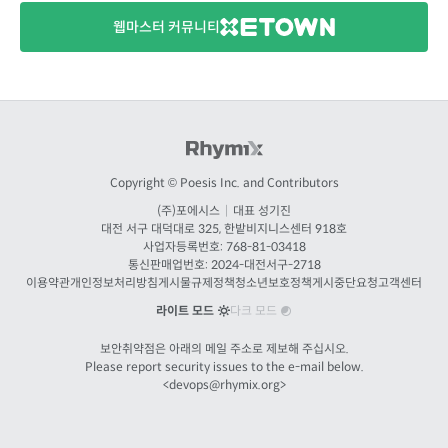
웹마스터 커뮤니티
Copyright © Poesis Inc. and Contributors
(주)포에시스
|
대표 성기진
대전
서구 대덕대로 325, 한밭비지니스센터 918호
사업자등록번호: 768-81-03418
통신판매업번호:
2024-대전서구-2718
이용약관
개인정보처리방침
게시물규제정책
청소년보호정책
게시중단요청
고객센터
라이트 모드
다크 모드
보안취약점은 아래의 메일 주소로 제보해 주십시오.
Please report security issues to the e-mail below.
<
devops@rhymix.org
>