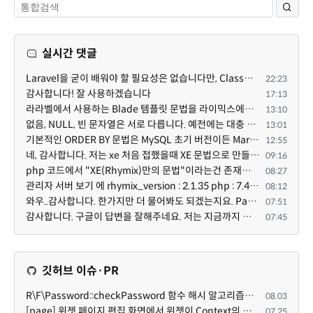
실시간 댓글
Laravel을 굳이 배워야 할 필요성은 없습니다만, Class기반의 객체 지향 프로그래밍과, PSR-4라는 Composer...
22:23
감사합니다! 잘 사용하겠습니다
17:13
라라벨에서 사용하는 Blade 템플릿 문법을 라이믹스에서도 일부분 도입하였는데, 양쪽의 템플릿 매뉴얼 분량...
13:10
없음, NULL, 빈 문자열은 서로 다릅니다. 예전에는 대충 써도 서로 통용되었지만, 그것 때문에 버그나 보안...
13:01
기본적인 ORDER BY 문법은 MySQL 초기 버전이든 MariaDB 최신 버전이든 차이가 없습니다. 라이믹스 게시판에...
12:55
네, 감사합니다. 저는 xe 처음 접했을때 XE 문법으로 만들었다고 해서 xe코드들이 php와 전혀 다른것 같이 ...
09:16
php 코드에서 "XE(Rhymix)만의 문법"이라는건 존재하지도 않고 별도의 인터프리터를 만들지 않는한 쓸 수도 ...
08:27
관리자 서버 보기 에 rhymix_version : 2.1.35 php : 7.4.3 (64-bit) db.type : mysql (innodb, utf8mb4) db...
08:12
와우..감사합니다. 한가지만 더 물어봐도 되겠는지요. Password.php 파일안에 클래스와 함수들은 순수 php ...
07:51
감사합니다. 구글이 답변을 잘해주네요. 저는 지금까지 md5 에 머물러 있었네요. md5는 구석기 알고리즘이 ...
07:45
깃허브 이슈·PR
R\F\Password::checkPassword 함수 해시 알고리즘을 암시적으로 호출하는 경우 Argon2id 해시 비교 실패
08.03
[page] 위젯 페이지 편집 화면에서 위젯이 Context의 module_info를 덮어쓰면 저장이 ERR_ACT_IS_NOT_STANDALONE으로 실패
07.25