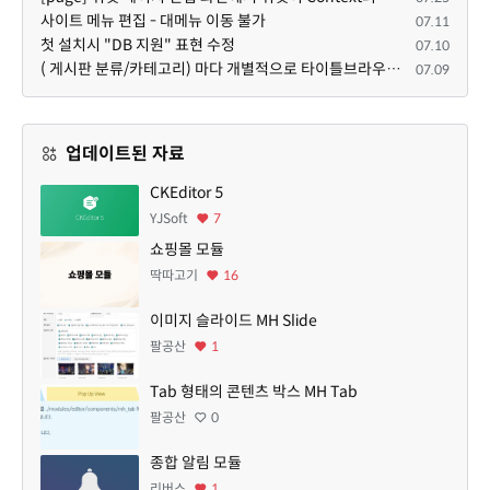
사이트 메뉴 편집 - 대메뉴 이동 불가
07.11
첫 설치시 "DB 지원" 표현 수정
07.10
( 게시판 분류/카테고리) 마다 개별적으로 타이틀브라우저 제목 및 seo설명 넣을 수 있으면 어떨지 해서 글 등록해봅니다.
07.09
업데이트된 자료
CKEditor 5
YJSoft
7
쇼핑몰 모듈
딱따고기
16
이미지 슬라이드 MH Slide
팔공산
1
Tab 형태의 콘텐츠 박스 MH Tab
팔공산
0
종합 알림 모듈
리버스
1