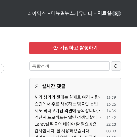
매뉴얼
뉴스
자료실
라이믹스
커뮤니티
가입하고 활동하기
실시간 댓글
AI가 생기기 전에는 실제로 여러 사람이 몇 달 동안 매달려야 하는 프로젝트였는데... 이제는 한두 명이 쳐...
16:39
스킨에서 주로 사용하는 템플릿 문법은 일반 PHP와는 다른 고유의 문법이라고 부를 만한 여지가 있습니다. ...
16:26
저도 딱따고기님 의견에 동의합니다. 일단 개인사업자 입장에서 억단위 프로젝트를 진행하면 요구사항도 빡...
14:36
억단위 프로젝트는 일단 경쟁입찰이라,, 정량적 평가도 중요합니다. 그래서 많은 고급인력을 보유할수록 유...
12:42
Laravel을 굳이 배워야 할 필요성은 없습니다만, Class기반의 객체 지향 프로그래밍과, PSR-4라는 Composer...
22:23
감사합니다! 잘 사용하겠습니다
08.08