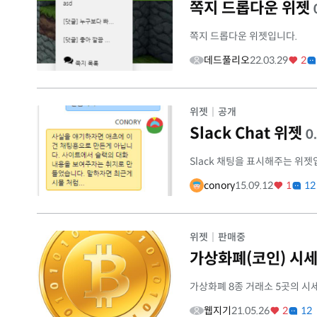
쪽지 드롭다운 위젯
쪽지 드롭다운 위젯입니다.
데드풀리오
22.03.29
2
위젯
|
공개
Slack Chat 위젯
0
Slack 채팅을 표시해주는 위젯
conory
15.09.12
1
12
위젯
|
판매중
가상화폐(코인) 시
가상화폐 8종 거래소 5곳의 시
웹지기
21.05.26
2
12