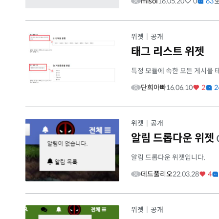
misol
16.05.20
0
63
위젯
|
공개
태그 리스트 위젯
특정 모듈에 속한 모든 게시물 
단희아빠
16.06.10
2
2
위젯
|
공개
알림 드롭다운 위젯
알림 드롭다운 위젯입니다.
데드풀리오
22.03.28
4
위젯
|
공개