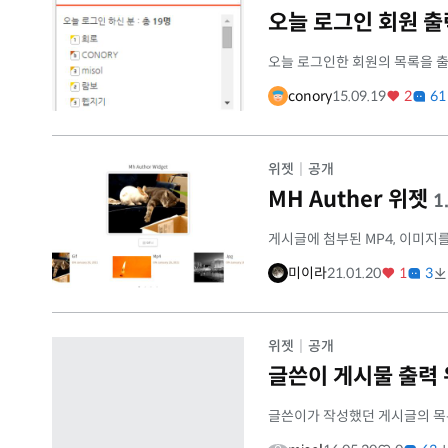
오늘 로그인 회원 출
오늘 로그인한 회원의 목록을 
conory
15.09.19
2
61
위젯
|
공개
MH Auther 위젯
1
게시글에 첨부된 MP4, 이미지
미이라
21.01.20
1
3
위젯
|
공개
글쓴이 게시물 출력
글쓴이가 작성했던 게시글의 목