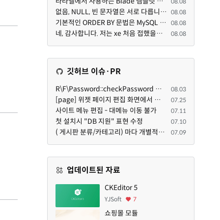
라라벨에서 사용하는 Blade 템플릿 문법을 라이믹스에서도 일부분 도입하였는데, 양쪽의 템플릿 매뉴얼 분량...
08.08
없음, NULL, 빈 문자열은 서로 다릅니다. 예전에는 대충 써도 서로 통용되었지만, 그것 때문에 버그나 보안...
08.08
기본적인 ORDER BY 문법은 MySQL 초기 버전이든 MariaDB 최신 버전이든 차이가 없습니다. 라이믹스 게시판에...
08.08
네, 감사합니다. 저는 xe 처음 접했을때 XE 문법으로 만들었다고 해서 xe코드들이 php와 전혀 다른것 같이 ...
08.08
깃허브 이슈·PR
R\F\Password::checkPassword 함수 해시 알고리즘을 암시적으로 호출하는 경우 Argon2id 해시 비교 실패
08.03
[page] 위젯 페이지 편집 화면에서 위젯이 Context의 module_info를 덮어쓰면 저장이 ERR_ACT_IS_NOT_STANDALONE으로 실패
07.25
사이트 메뉴 편집 - 대메뉴 이동 불가
07.11
첫 설치시 "DB 지원" 표현 수정
07.10
( 게시판 분류/카테고리) 마다 개별적으로 타이틀브라우저 제목 및 seo설명 넣을 수 있으면 어떨지 해서 글 등록해봅니다.
07.09
업데이트된 자료
CKEditor 5
YJSoft
7
쇼핑몰 모듈