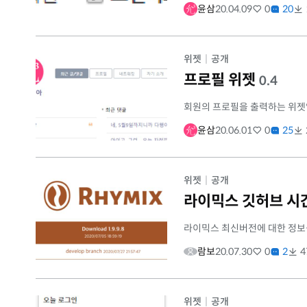
윤삼
20.04.09
0
20
위젯
|
공개
프로필 위젯
0.4
회원의 프로필을 출력하는 위젯
윤삼
20.06.01
0
25
위젯
|
공개
라이믹스 깃허브 시
라이믹스 최신버전에 대한 정보
람보
20.07.30
0
2
4
위젯
|
공개