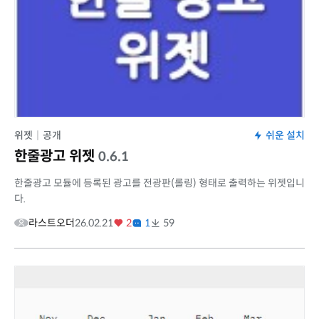
위젯
|
공개
쉬운 설치
한줄광고 위젯
0.6.1
한줄광고 모듈에 등록된 광고를 전광판(롤링) 형태로 출력하는 위젯입니
다.
라스트오더
26.02.21
2
1
59