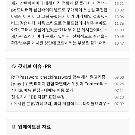
제가 삼텐바이미에 대해 아직 정확히 잘 몰라 다시 검색해봤는데 이게 이동식 거치대인가봐요. 마쓰님이 별...
13:21
pc 모니터와 삼텐바이미 별도로 구매하여 쓰는걸 추천합니다 ^^
13:09
마쓰님이 언제 그 그림 올렸는지 제가 여기 매일 접속했는데 요 아래 제 댓글 밑에 새댓글이 없어 새댓글이 ...
13:06
버그 같습니다. 처음 스킨으로 업로드했더니 변경후에도 스킨으로 남아있네요.
11:36
아하, 그래서 댓글이 없었군요! 너무 예쁜 게시판이라,.. 넘넘 감사드립니다! 천천히 하세요 ^^
11:00
게시판 스킨에 여러 문제가 있어서,, 전체적으로 수정을해서 업데이트 하겠습니다!
10:49
확장변수를 게시판 상단에 포함시키는 부분은 뭔가 어려우신 작업인가보네요~
10:47
깃허브 이슈·PR
R\F\Password::checkPassword 함수 해시 알고리즘을 암시적으로 호출하는 경우 Argon2id 해시 비교 실패
08.03
[page] 위젯 페이지 편집 화면에서 위젯이 Context의 module_info를 덮어쓰면 저장이 ERR_ACT_IS_NOT_STANDALONE으로 실패
07.25
사이트 메뉴 편집 - 대메뉴 이동 불가
07.11
첫 설치시 "DB 지원" 표현 수정
07.10
( 게시판 분류/카테고리) 마다 개별적으로 타이틀브라우저 제목 및 seo설명 넣을 수 있으면 어떨지 해서 글 등록해봅니다.
07.09
업데이트된 자료