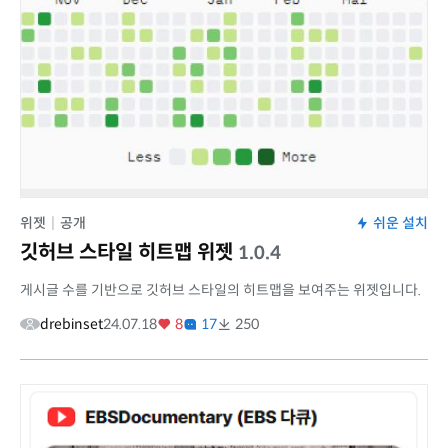
위젯
|
공개
쉬운 설치
깃허브 스타일 히트맵 위젯
1.0.4
게시글 수를 기반으로 깃허브 스타일의 히트맵을 보여주는 위젯입니다.
drebinset
24.07.18
8
17
250