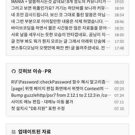
MANIA + 말씀하시는것 같네요! 8개 정도의 커뮤니티가 저 MANIA+ 기반으로 구축된거로 알고 있습니다. SaaS ...
19:05
그러고 보면 위폴인가요? 거기는 하단바를 보니까 커뮤니티 빌딩 SaaS 솔루션을 사용하고 있는거 같더라고요...
18:59
네 조언 감사드립니다. 보신 것 그대로 틀린 말씀은 아닙니다. 다만, 배포한 것에 대해 흥미가 떨어져서 뒷...
18:54
네 그런 부분으로 이어질만한 내용은 삭제 하였습니다. 불편을 드려 죄송합니다. 저희는 비즈니스 완성할 수...
18:46
바이브코딩을 하면서 짧은 시간동안 많은 자료들을 문어발식 확장하면서 이미 배포한것에대한 흥미가 떨어지...
18:31
서로 날을 세우시는 듯한 모습이 안타깝네요.. 곰님이 지금까지 이끌어주셨던것처럼 안정적인 코어도 필요하...
18:20
글 전부 봐도 뭐가 뭔지 모르는 글 그래서 아래위 단숨에 쭈욱 훝어만 보고 말았지만 참 대단한 정성이예요....
17:50
짠스튜디오님이 오랫만에 짜잔 짠! 글 올려주셨네요. 전 봐도 잘 모르는 내용이지만 그래도 응원드려요.
17:48
깃허브 이슈·PR
R\F\Password::checkPassword 함수 해시 알고리즘을 암시적으로 호출하는 경우 Argon2id 해시 비교 실패
08.03
[page] 위젯 페이지 편집 화면에서 위젯이 Context의 module_info를 덮어쓰면 저장이 ERR_ACT_IS_NOT_STANDALONE으로 실패
07.25
Bump guzzlehttp/psr7 from 2.12.1 to 2.12.3 in /common
07.24
사이트 메뉴 편집 - 대메뉴 이동 불가
07.11
첫 설치시 "DB 지원" 표현 수정
07.10
업데이트된 자료