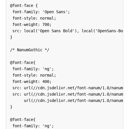
@font-face {
font-family: 'Open Sans';
font-style: normal;
font-weight: 700;
src: local('Open Sans Bold'), local('OpenSans-Bold'
}
/* NanumGothic */
@font-face{
font-family: 'ng';
font-style: normal;
font-weight: 400;
src: url(//cdn.jsdelivr.net/font-nanum/1.0/nanumgot
src: url(//cdn.jsdelivr.net/font-nanum/1.0/nanumgot
url(//cdn.jsdelivr.net/font-nanum/1.0/nanumgothi
}
@font-face{
font-family: 'ng';