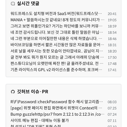
실시간 댓글
워드프레스도 설치형 버전과 SaaS 버전(워드프레스닷컴)은 다른 점이 많습니다. SaaS로 제공한다면 GPL 라이...
20:41
MANIA + 말씀하시는것 같네요! 8개 정도의 커뮤니티가 저 MANIA+ 기반으로 구축된거로 알고 있습니다. SaaS ...
19:05
그러고 보면 위폴인가요? 거기는 하단바를 보니까 커뮤니티 빌딩 SaaS 솔루션을 사용하고 있는거 같더라고요...
18:59
네 조언 감사드립니다. 보신 것 그대로 틀린 말씀은 아닙니다. 다만, 배포한 것에 대해 흥미가 떨어져서 뒷...
18:54
네 그런 부분으로 이어질만한 내용은 삭제 하였습니다. 불편을 드려 죄송합니다. 저희는 비즈니스 완성할 수...
18:46
바이브코딩을 하면서 짧은 시간동안 많은 자료들을 문어발식 확장하면서 이미 배포한것에대한 흥미가 떨어지...
18:31
서로 날을 세우시는 듯한 모습이 안타깝네요.. 곰님이 지금까지 이끌어주셨던것처럼 안정적인 코어도 필요하...
18:20
글 전부 봐도 뭐가 뭔지 모르는 글 그래서 아래위 단숨에 쭈욱 훝어만 보고 말았지만 참 대단한 정성이예요....
17:50
짠스튜디오님이 오랫만에 짜잔 짠! 글 올려주셨네요. 전 봐도 잘 모르는 내용이지만 그래도 응원드려요.
17:48
기존 라이믹스의 GPL v2 라이선스를 준수하여, 포크버전도 GPL v2 라이선스로 공개 배포됩니다.
17:41
깃허브 이슈·PR
R\F\Password::checkPassword 함수 해시 알고리즘을 암시적으로 호출하는 경우 Argon2id 해시 비교 실패
08.03
[page] 위젯 페이지 편집 화면에서 위젯이 Context의 module_info를 덮어쓰면 저장이 ERR_ACT_IS_NOT_STANDALONE으로 실패
07.25
Bump guzzlehttp/psr7 from 2.12.1 to 2.12.3 in /common
07.24
사이트 메뉴 편집 - 대메뉴 이동 불가
07.11
첫 설치시 "DB 지원" 표현 수정
07.10