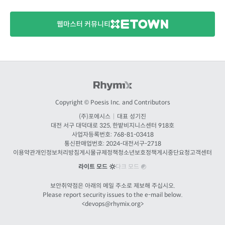
웹마스터 커뮤니티
Copyright © Poesis Inc. and Contributors
(주)포에시스
|
대표 성기진
대전
서구 대덕대로 325, 한밭비지니스센터 918호
사업자등록번호: 768-81-03418
통신판매업번호:
2024-대전서구-2718
이용약관
개인정보처리방침
게시물규제정책
청소년보호정책
게시중단요청
고객센터
라이트 모드
다크 모드
보안취약점은 아래의 메일 주소로 제보해 주십시오.
Please report security issues to the e-mail below.
<
devops@rhymix.org
>