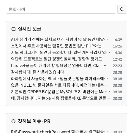
실시간 댓글
AI가 생기기 전에는 실제로 여러 사람이 몇 달 동안 매달려야 하는 프로젝트였는데... 이제는 한두 명이 쳐...
16:39
스킨에서 주로 사용하는 템플릿 문법은 일반 PHP와는 다른 고유의 문법이라고 부를 만한 여지가 있습니다. ...
16:26
저도 딱따고기님 의견에 동의합니다. 일단 개인사업자 입장에서 억단위 프로젝트를 진행하면 요구사항도 빡...
14:36
억단위 프로젝트는 일단 경쟁입찰이라,, 정량적 평가도 중요합니다. 그래서 많은 고급인력을 보유할수록 유...
12:42
Laravel을 굳이 배워야 할 필요성은 없습니다만, Class기반의 객체 지향 프로그래밍과, PSR-4라는 Composer...
22:23
감사합니다! 잘 사용하겠습니다
08.08
라라벨에서 사용하는 Blade 템플릿 문법을 라이믹스에서도 일부분 도입하였는데, 양쪽의 템플릿 매뉴얼 분량...
08.08
없음, NULL, 빈 문자열은 서로 다릅니다. 예전에는 대충 써도 서로 통용되었지만, 그것 때문에 버그나 보안...
08.08
기본적인 ORDER BY 문법은 MySQL 초기 버전이든 MariaDB 최신 버전이든 차이가 없습니다. 라이믹스 게시판에...
08.08
네, 감사합니다. 저는 xe 처음 접했을때 XE 문법으로 만들었다고 해서 xe코드들이 php와 전혀 다른것 같이 ...
08.08
깃허브 이슈·PR
R\F\Password::checkPassword 함수 해시 알고리즘을 암시적으로 호출하는 경우 Argon2id 해시 비교 실패
08.03