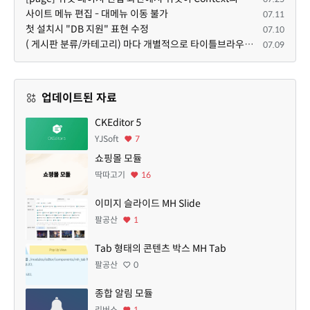
사이트 메뉴 편집 - 대메뉴 이동 불가
07.11
첫 설치시 "DB 지원" 표현 수정
07.10
( 게시판 분류/카테고리) 마다 개별적으로 타이틀브라우저 제목 및 seo설명 넣을 수 있으면 어떨지 해서 글 등록해봅니다.
07.09
업데이트된 자료
CKEditor 5
YJSoft
7
쇼핑몰 모듈
딱따고기
16
이미지 슬라이드 MH Slide
팔공산
1
Tab 형태의 콘텐츠 박스 MH Tab
팔공산
0
종합 알림 모듈
리버스
1