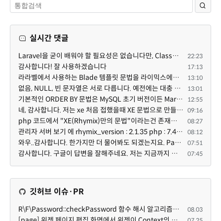
실시간 댓글
Laravel을 굳이 배워야 할 필요성은 없습니다만, Class기반의 객체 지향 프로그래밍과, PSR-4라는 Composer...
22:23
감사합니다! 잘 사용하겠습니다
17:13
라라벨에서 사용하는 Blade 템플릿 문법을 라이믹스에서도 일부분 도입하였는데, 양쪽의 템플릿 매뉴얼 분량...
13:10
없음, NULL, 빈 문자열은 서로 다릅니다. 예전에는 대충 써도 서로 통용되었지만, 그것 때문에 버그나 보안...
13:01
기본적인 ORDER BY 문법은 MySQL 초기 버전이든 MariaDB 최신 버전이든 차이가 없습니다. 라이믹스 게시판에...
12:55
네, 감사합니다. 저는 xe 처음 접했을때 XE 문법으로 만들었다고 해서 xe코드들이 php와 전혀 다른것 같이 ...
09:16
php 코드에서 "XE(Rhymix)만의 문법"이라는건 존재하지도 않고 별도의 인터프리터를 만들지 않는한 쓸 수도 ...
08:27
관리자 서버 보기 에 rhymix_version : 2.1.35 php : 7.4.3 (64-bit) db.type : mysql (innodb, utf8mb4) db...
08:12
와우..감사합니다. 한가지만 더 물어봐도 되겠는지요. Password.php 파일안에 클래스와 함수들은 순수 php ...
07:51
감사합니다. 구글이 답변을 잘해주네요. 저는 지금까지 md5 에 머물러 있었네요. md5는 구석기 알고리즘이 ...
07:45
깃허브 이슈·PR
R\F\Password::checkPassword 함수 해시 알고리즘을 암시적으로 호출하는 경우 Argon2id 해시 비교 실패
08.03
[page] 위젯 페이지 편집 화면에서 위젯이 Context의 module_info를 덮어쓰면 저장이 ERR_ACT_IS_NOT_STANDALONE으로 실패
07.25