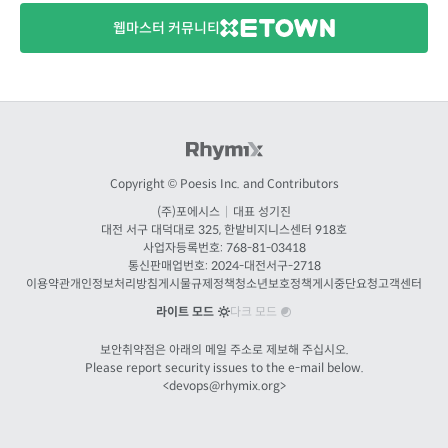
웹마스터 커뮤니티
Copyright © Poesis Inc. and Contributors
(주)포에시스
|
대표 성기진
대전
서구 대덕대로 325, 한밭비지니스센터 918호
사업자등록번호: 768-81-03418
통신판매업번호:
2024-대전서구-2718
이용약관
개인정보처리방침
게시물규제정책
청소년보호정책
게시중단요청
고객센터
라이트 모드
다크 모드
보안취약점은 아래의 메일 주소로 제보해 주십시오.
Please report security issues to the e-mail below.
<
devops@rhymix.org
>