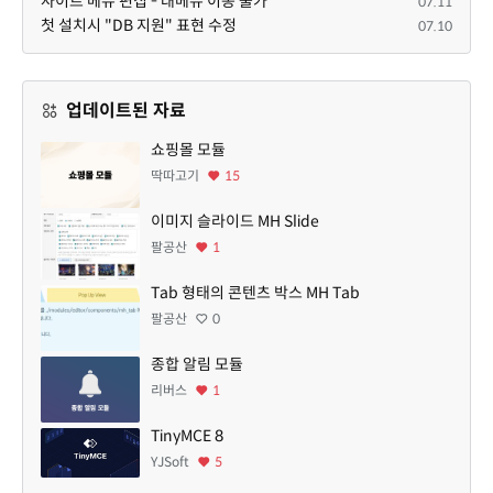
사이트 메뉴 편집 - 대메뉴 이동 불가
07.11
첫 설치시 "DB 지원" 표현 수정
07.10
업데이트된 자료
쇼핑몰 모듈
딱따고기
15
이미지 슬라이드 MH Slide
팔공산
1
Tab 형태의 콘텐츠 박스 MH Tab
팔공산
0
종합 알림 모듈
리버스
1
TinyMCE 8
YJSoft
5