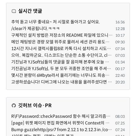
실시간 댓글
추억 돋고 너무 좋네요~ 저 시절로 돌아가고 싶어요.
16:36
/clear가 제공됩니다.ㅋㅋㅋ
12:28
구체적인 설치 방법은 저장소의 README 파일에 있으니, 본문은 좀 덜 복잡해 보이도록^^ 줄여 보시면 어떨까...
10:17
메인 채팅방은 경량 모델 위주로 물려서 세션 관리 용도로만 쓰고, 각 기능 구현 세션은 디스코드 내의 스레...
09:30
12시간 지나서 갤럭시플립8로 카톡 다시 설치하고 시도했는데 같은 전화번호로 가입된 카카오톡이 있다고 나...
07:34
으아.. 복잡하군요.. 디스코드는 단순한 소통 수단이고, claude와 codex를 엮어서 author / reviewer를 나누...
07:03
기진님과 YJSoft님들의 댓글을 잘 음미해 본후에 오늘 이시간부터 저를 도와 주는 챗지피티와 저는 /XE 에 ...
01:34
기진곰님과 YJSoft님, 두 분 모두 귀중한 조언을 해 주셔서 진심으로 감사드립니다. 두 분의 답변을 여러 번...
00:17
몇시간 분량이 6Mbyte라서 올리기에는 너무나도 죄송스럽기에 재미나이에게 의뢰했습니다.
22:40
고생하셨습니다! 디버그에 나오는 내용을 올려주셨다면 도움을 드릴 수 있었을지도 모르지만, 아무래도 댓글...
20:20
깃허브 이슈·PR
R\F\Password::checkPassword 함수 해시 알고리즘을 암시적으로 호출하는 경우 Argon2id 해시 비교 실패
08.03
[page] 위젯 페이지 편집 화면에서 위젯이 Context의 module_info를 덮어쓰면 저장이 ERR_ACT_IS_NOT_STANDALONE으로 실패
07.25
Bump guzzlehttp/psr7 from 2.12.1 to 2.12.3 in /common
07.24