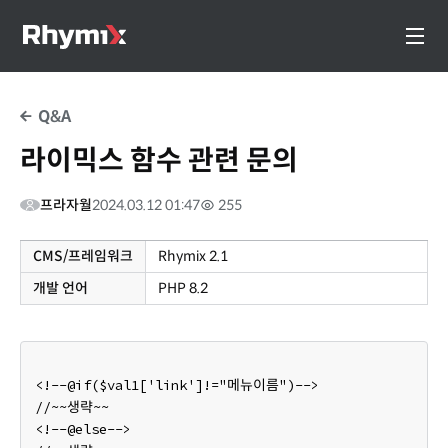
Q&A
라이믹스 함수 관련 문의
프라자월
2024.03.12 01:47
255
CMS/프레임워크
Rhymix 2.1
개발 언어
PHP 8.2
<!--@if($val1['link']!="메뉴이름")-->
//~~생략~~
<!--@else-->