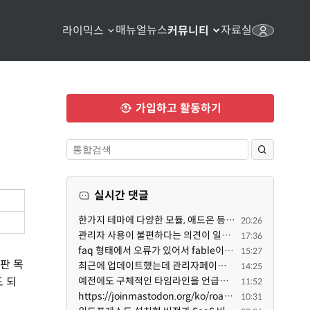
매뉴얼
뉴스
자료실
라이믹스
커뮤니티
가입하고 활동하기
실시간 댓글
한가지 테마에 다양한 모듈, 애드온 등을 같이 사용하게 되면 의외로 어려운게 일관성이 있는 디자인의 유지...
20:26
관리자 사용이 불편하다는 의견이 일부 있어서 반영했습니다 ㅎㅎ 8.4이상도 지원될 수 있도록 10.5.2 혹은 ...
17:36
faq 형태에서 오류가 있어서 fable이 수정해 주었습니다. 참고하세요. 증상 FAQ형 목록에서 항목을 펼치면 ...
15:27
판 목
최근에 업데이트했는데 관리자페이지가 많이 달라졌네요 여기서 모듈 설치하려고 하니 php 8.4.14버전이라 8...
14:25
도 되
예전에도 구체적인 타임라인을 언급했다가 지키지 못한 것에 죄송한 마음이 있다 보니 (코어 개발/운영 자체...
11:52
https://joinmastodon.org/ko/roadmap 로드맵 이야기가 나온김에 적자면 공홈에 대략적인 로드맵이 공개되어...
10:31