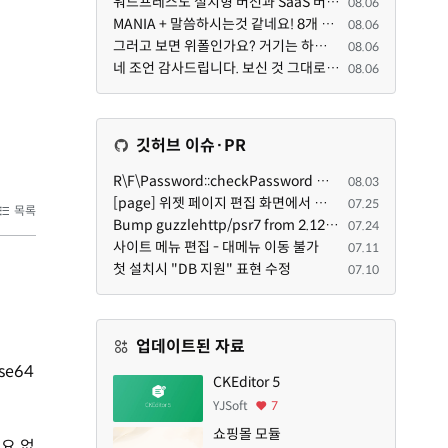
워드프레스도 설치형 버전과 SaaS 버전(워드프레스닷컴)은 다른 점이 많습니다. SaaS로 제공한다면 GPL 라이...
08.06
MANIA + 말씀하시는것 같네요! 8개 정도의 커뮤니티가 저 MANIA+ 기반으로 구축된거로 알고 있습니다. SaaS ...
08.06
그러고 보면 위폴인가요? 거기는 하단바를 보니까 커뮤니티 빌딩 SaaS 솔루션을 사용하고 있는거 같더라고요...
08.06
네 조언 감사드립니다. 보신 것 그대로 틀린 말씀은 아닙니다. 다만, 배포한 것에 대해 흥미가 떨어져서 뒷...
08.06
깃허브 이슈·PR
R\F\Password::checkPassword 함수 해시 알고리즘을 암시적으로 호출하는 경우 Argon2id 해시 비교 실패
08.03
[page] 위젯 페이지 편집 화면에서 위젯이 Context의 module_info를 덮어쓰면 저장이 ERR_ACT_IS_NOT_STANDALONE으로 실패
07.25
목록
Bump guzzlehttp/psr7 from 2.12.1 to 2.12.3 in /common
07.24
사이트 메뉴 편집 - 대메뉴 이동 불가
07.11
첫 설치시 "DB 지원" 표현 수정
07.10
업데이트된 자료
e64
CKEditor 5
YJSoft
7
쇼핑몰 모듈
요 없