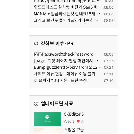
https://joinmastodon.org/ko/roadmap 로드맵 이야기가 나온김에 적자면 공홈에 대략적인 로드맵이 공개되어...
10:31
워드프레스도 설치형 버전과 SaaS 버전(워드프레스닷컴)은 다른 점이 많습니다. SaaS로 제공한다면 GPL 라이...
08.06
MANIA + 말씀하시는것 같네요! 8개 정도의 커뮤니티가 저 MANIA+ 기반으로 구축된거로 알고 있습니다. SaaS ...
08.06
그러고 보면 위폴인가요? 거기는 하단바를 보니까 커뮤니티 빌딩 SaaS 솔루션을 사용하고 있는거 같더라고요...
08.06
깃허브 이슈·PR
R\F\Password::checkPassword 함수 해시 알고리즘을 암시적으로 호출하는 경우 Argon2id 해시 비교 실패
08.03
[page] 위젯 페이지 편집 화면에서 위젯이 Context의 module_info를 덮어쓰면 저장이 ERR_ACT_IS_NOT_STANDALONE으로 실패
07.25
Bump guzzlehttp/psr7 from 2.12.1 to 2.12.3 in /common
07.24
사이트 메뉴 편집 - 대메뉴 이동 불가
07.11
첫 설치시 "DB 지원" 표현 수정
07.10
업데이트된 자료
CKEditor 5
YJSoft
7
쇼핑몰 모듈