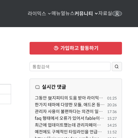
매뉴얼
뉴스
자료실
라이믹스
커뮤니티
가입하고 활동하기
실시간 댓글
그동안 챚지피티의 도움 받아 라이믹스 2.1.35 로 업그레이드 잘 한 것은 부인할 수 없는 사실입니다. 그런...
01:25
한가지 테마에 다양한 모듈, 애드온 등을 같이 사용하게 되면 의외로 어려운게 일관성이 있는 디자인의 유지...
20:26
관리자 사용이 불편하다는 의견이 일부 있어서 반영했습니다 ㅎㅎ 8.4이상도 지원될 수 있도록 10.5.2 혹은 ...
17:36
faq 형태에서 오류가 있어서 fable이 수정해 주었습니다. 참고하세요. 증상 FAQ형 목록에서 항목을 펼치면 ...
15:27
최근에 업데이트했는데 관리자페이지가 많이 달라졌네요 여기서 모듈 설치하려고 하니 php 8.4.14버전이라 8...
14:25
예전에도 구체적인 타임라인을 언급했다가 지키지 못한 것에 죄송한 마음이 있다 보니 (코어 개발/운영 자체...
11:52