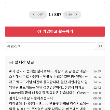
이전
1
/ 887
다음
가입하고 활동하기
실시간 댓글
AI가 생기기 전에는 실제로 여러 사람이 몇 달 동안 매달려야 하는 프로젝트였는데... 이제는 한두 명이 쳐...
16:39
스킨에서 주로 사용하는 템플릿 문법은 일반 PHP와는 다른 고유의 문법이라고 부를 만한 여지가 있습니다. ...
16:26
저도 딱따고기님 의견에 동의합니다. 일단 개인사업자 입장에서 억단위 프로젝트를 진행하면 요구사항도 빡...
14:36
억단위 프로젝트는 일단 경쟁입찰이라,, 정량적 평가도 중요합니다. 그래서 많은 고급인력을 보유할수록 유...
12:42
Laravel을 굳이 배워야 할 필요성은 없습니다만, Class기반의 객체 지향 프로그래밍과, PSR-4라는 Composer...
08.08
감사합니다! 잘 사용하겠습니다
08.08
라라벨에서 사용하는 Blade 템플릿 문법을 라이믹스에서도 일부분 도입하였는데, 양쪽의 템플릿 매뉴얼 분량...
08.08
없음, NULL, 빈 문자열은 서로 다릅니다. 예전에는 대충 써도 서로 통용되었지만, 그것 때문에 버그나 보안...
08.08