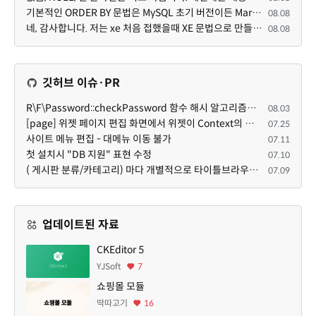
기본적인 ORDER BY 문법은 MySQL 초기 버전이든 MariaDB 최신 버전이든 차이가 없습니다. 라이믹스 게시판에...
08.08
네, 감사합니다. 저는 xe 처음 접했을때 XE 문법으로 만들었다고 해서 xe코드들이 php와 전혀 다른것 같이 ...
08.08
깃허브 이슈·PR
R\F\Password::checkPassword 함수 해시 알고리즘을 암시적으로 호출하는 경우 Argon2id 해시 비교 실패
08.03
[page] 위젯 페이지 편집 화면에서 위젯이 Context의 module_info를 덮어쓰면 저장이 ERR_ACT_IS_NOT_STANDALONE으로 실패
07.25
사이트 메뉴 편집 - 대메뉴 이동 불가
07.11
첫 설치시 "DB 지원" 표현 수정
07.10
( 게시판 분류/카테고리) 마다 개별적으로 타이틀브라우저 제목 및 seo설명 넣을 수 있으면 어떨지 해서 글 등록해봅니다.
07.09
업데이트된 자료
CKEditor 5
YJSoft
7
쇼핑몰 모듈
딱따고기
16