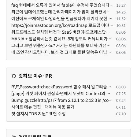
faq 형태에서 오류가 있어서 fable이 수정해 주었습니다. 참고하세요. 증상 FAQ형 목록에서 항목을 펼치면 ...
15:27
최근에 업데이트했는데 관리자페이지가 많이 달라졌네요 여기서 모듈 설치하려고 하니 php 8.4.14버전이라 8...
14:25
예전에도 구체적인 타임라인을 언급했다가 지키지 못한 것에 죄송한 마음이 있다 보니 (코어 개발/운영 자체...
11:52
https://joinmastodon.org/ko/roadmap 로드맵 이야기가 나온김에 적자면 공홈에 대략적인 로드맵이 공개되어...
10:31
워드프레스도 설치형 버전과 SaaS 버전(워드프레스닷컴)은 다른 점이 많습니다. SaaS로 제공한다면 GPL 라이...
08.06
MANIA + 말씀하시는것 같네요! 8개 정도의 커뮤니티가 저 MANIA+ 기반으로 구축된거로 알고 있습니다. SaaS ...
08.06
그러고 보면 위폴인가요? 거기는 하단바를 보니까 커뮤니티 빌딩 SaaS 솔루션을 사용하고 있는거 같더라고요...
08.06
네 조언 감사드립니다. 보신 것 그대로 틀린 말씀은 아닙니다. 다만, 배포한 것에 대해 흥미가 떨어져서 뒷...
08.06
깃허브 이슈·PR
R\F\Password::checkPassword 함수 해시 알고리즘을 암시적으로 호출하는 경우 Argon2id 해시 비교 실패
08.03
[page] 위젯 페이지 편집 화면에서 위젯이 Context의 module_info를 덮어쓰면 저장이 ERR_ACT_IS_NOT_STANDALONE으로 실패
07.25
Bump guzzlehttp/psr7 from 2.12.1 to 2.12.3 in /common
07.24
사이트 메뉴 편집 - 대메뉴 이동 불가
07.11
첫 설치시 "DB 지원" 표현 수정
07.10