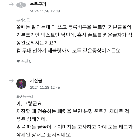
손똥구리
2024.11.28 12:38
@기진곰
쓸때는 잘되는데 다 쓰고 등록버튼을 누르면 기본글꼴의
기본크기인 텍스트만 남던데, 혹시 폰트를 키운글자가 작
성완료되시는지요?
컴 두대,전화기,태블릿까지 모두 같은증상이거든요
추천
0
기진곰
2024.11.28 12:46
@손똥구리
아, 그렇군요.
저장할 때 전송하는 패킷을 보면 분명 폰트가 제대로 적
용된 상태인데,
읽을 때는 글꼴이나 이미지는 고사하고 아예 모든 태그가
삭제된 상태로 표시되네요.