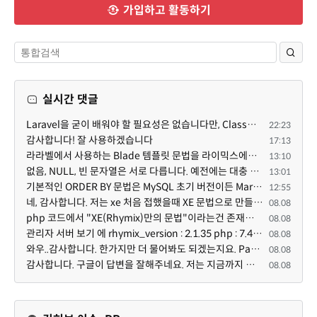
가입하고 활동하기
실시간 댓글
Laravel을 굳이 배워야 할 필요성은 없습니다만, Class기반의 객체 지향 프로그래밍과, PSR-4라는 Composer...
22:23
감사합니다! 잘 사용하겠습니다
17:13
라라벨에서 사용하는 Blade 템플릿 문법을 라이믹스에서도 일부분 도입하였는데, 양쪽의 템플릿 매뉴얼 분량...
13:10
없음, NULL, 빈 문자열은 서로 다릅니다. 예전에는 대충 써도 서로 통용되었지만, 그것 때문에 버그나 보안...
13:01
기본적인 ORDER BY 문법은 MySQL 초기 버전이든 MariaDB 최신 버전이든 차이가 없습니다. 라이믹스 게시판에...
12:55
네, 감사합니다. 저는 xe 처음 접했을때 XE 문법으로 만들었다고 해서 xe코드들이 php와 전혀 다른것 같이 ...
08.08
php 코드에서 "XE(Rhymix)만의 문법"이라는건 존재하지도 않고 별도의 인터프리터를 만들지 않는한 쓸 수도 ...
08.08
관리자 서버 보기 에 rhymix_version : 2.1.35 php : 7.4.3 (64-bit) db.type : mysql (innodb, utf8mb4) db...
08.08
와우..감사합니다. 한가지만 더 물어봐도 되겠는지요. Password.php 파일안에 클래스와 함수들은 순수 php ...
08.08
감사합니다. 구글이 답변을 잘해주네요. 저는 지금까지 md5 에 머물러 있었네요. md5는 구석기 알고리즘이 ...
08.08