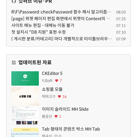
깃허브 이슈·PR
R\F\Password::checkPassword 함수 해시 알고리즘을 암시적으로 호출하는 경우 Argon2id 해시 비교 실패
08.03
[page] 위젯 페이지 편집 화면에서 위젯이 Context의 module_info를 덮어쓰면 저장이 ERR_ACT_IS_NOT_STANDALONE으로 실패
07.25
사이트 메뉴 편집 - 대메뉴 이동 불가
07.11
첫 설치시 "DB 지원" 표현 수정
07.10
( 게시판 분류/카테고리) 마다 개별적으로 타이틀브라우저 제목 및 seo설명 넣을 수 있으면 어떨지 해서 글 등록해봅니다.
07.09
업데이트된 자료
CKEditor 5
YJSoft
7
쇼핑몰 모듈
딱따고기
16
이미지 슬라이드 MH Slide
팔공산
1
Tab 형태의 콘텐츠 박스 MH Tab
팔공산
0