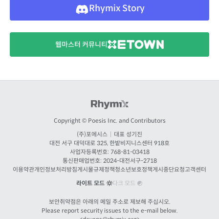
Rhymix Story
웹마스터 커뮤니티
Copyright © Poesis Inc. and Contributors
(주)포에시스
|
대표 성기진
대전
서구 대덕대로 325, 한밭비지니스센터 918호
사업자등록번호: 768-81-03418
통신판매업번호:
2024-대전서구-2718
이용약관
개인정보처리방침
게시물규제정책
청소년보호정책
게시중단요청
고객센터
라이트 모드
다크 모드
보안취약점은 아래의 메일 주소로 제보해 주십시오.
Please report security issues to the e-mail below.