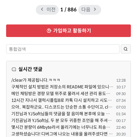
이전
1
/ 886
다음
가입하고 활동하기
실시간 댓글
/clear가 제공됩니다.ㅋㅋㅋ
12:28
구체적인 설치 방법은 저장소의 README 파일에 있으니, 본문은 좀 덜 복잡해 보이도록^^ 줄여 보시면 어떨까...
10:17
메인 채팅방은 경량 모델 위주로 물려서 세션 관리 용도로만 쓰고, 각 기능 구현 세션은 디스코드 내의 스레...
09:30
12시간 지나서 갤럭시플립8로 카톡 다시 설치하고 시도했는데 같은 전화번호로 가입된 카카오톡이 있다고 나...
07:34
으아.. 복잡하군요.. 디스코드는 단순한 소통 수단이고, claude와 codex를 엮어서 author / reviewer를 나누...
07:03
기진님과 YJSoft님들의 댓글을 잘 음미해 본후에 오늘 이시간부터 저를 도와 주는 챗지피티와 저는 /XE 에 ...
01:34
기진곰님과 YJSoft님, 두 분 모두 귀중한 조언을 해 주셔서 진심으로 감사드립니다. 두 분의 답변을 여러 번...
00:17
몇시간 분량이 6Mbyte라서 올리기에는 너무나도 죄송스럽기에 재미나이에게 의뢰했습니다.
22:40
고생하셨습니다! 디버그에 나오는 내용을 올려주셨다면 도움을 드릴 수 있었을지도 모르지만, 아무래도 댓글...
20:20