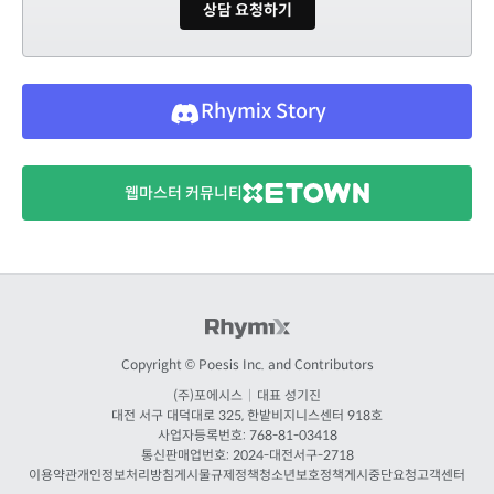
상담 요청하기
Rhymix Story
웹마스터 커뮤니티
Copyright © Poesis Inc. and Contributors
(주)포에시스
|
대표 성기진
대전
서구 대덕대로 325, 한밭비지니스센터 918호
사업자등록번호: 768-81-03418
통신판매업번호:
2024-대전서구-2718
이용약관
개인정보처리방침
게시물규제정책
청소년보호정책
게시중단요청
고객센터