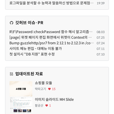
로그파일을 분석할 수 능력과 말씀하신 방법으로 문제점을 찾아도 ... 이게 뭔말인지 이해할 수 없는 상황이...
19:39
깃허브 이슈·PR
R\F\Password::checkPassword 함수 해시 알고리즘을 암시적으로 호출하는 경우 Argon2id 해시 비교 실패
08.03
[page] 위젯 페이지 편집 화면에서 위젯이 Context의 module_info를 덮어쓰면 저장이 ERR_ACT_IS_NOT_STANDALONE으로 실패
07.25
Bump guzzlehttp/psr7 from 2.12.1 to 2.12.3 in /common
07.24
사이트 메뉴 편집 - 대메뉴 이동 불가
07.11
첫 설치시 "DB 지원" 표현 수정
07.10
업데이트된 자료
쇼핑몰 모듈
딱따고기
15
이미지 슬라이드 MH Slide
팔공산
1