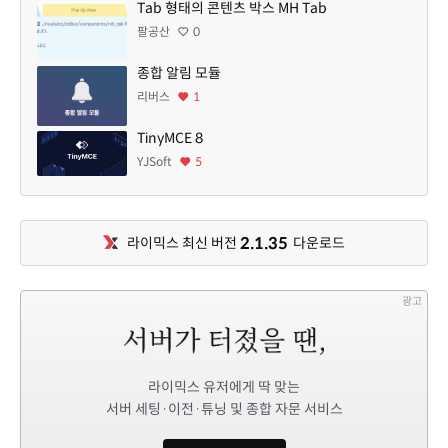
Tab 형태의 콘텐츠 박스 MH Tab
팔공산
0
종합 알림 모듈
리버스
1
TinyMCE 8
YJSoft
5
2.1.35
라이믹스 최신 버전
다운로드
광고
라이믹스 유저에게 딱 맞는
서버 세팅·이전·튜닝 및 종합 자문 서비스