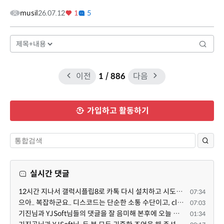
musil
26.07.12
1
5
이전
1
/ 886
다음
가입하고 활동하기
실시간 댓글
12시간 지나서 갤럭시플립8로 카톡 다시 설치하고 시도했는데 같은 전화번호로 가입된 카카오톡이 있다고 나...
07:34
으아.. 복잡하군요.. 디스코드는 단순한 소통 수단이고, claude와 codex를 엮어서 author / reviewer를 나누...
07:03
기진님과 YJSoft님들의 댓글을 잘 음미해 본후에 오늘 이시간부터 저를 도와 주는 챗지피티와 저는 /XE 에 ...
01:34