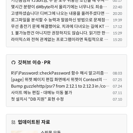
기진곰님과 YJSoft님, 두 분 모두 귀중한 조언을 해 주셔서 진심으로 감사드립니다. 두 분의 답변을 여러 번...
00:17
몇시간 분량이 6Mbyte라서 올리기에는 너무나도 죄송스럽기에 재미나이에게 의뢰했습니다.
22:40
고생하셨습니다! 디버그에 나오는 내용을 올려주셨다면 도움을 드릴 수 있었을지도 모르지만, 아무래도 댓글...
20:20
로그파일을 분석할 수 능력과 말씀하신 방법으로 문제점을 찾아도 ... 이게 뭔말인지 이해할 수 없는 상황이...
19:39
무선 충전기 문제 해결했어요. 치과에 다녀오는 길에 KT 매장에 잠깐 들렀어요. KT매장에 물어보니까 그 원...
17:12
1. 불가능한건 아니지만 권장하지도 않습니다. 읽기만 한다면 대체로 큰 문제는 없지만 외부 프로그램이 라...
15:29
라이믹스와 전혀 관계없는 프로그램이라면 독립적으로 운영하셔도 무방합니다. 단, 라이믹스 설치 경로의 상...
15:20
깃허브 이슈·PR
R\F\Password::checkPassword 함수 해시 알고리즘을 암시적으로 호출하는 경우 Argon2id 해시 비교 실패
08.03
[page] 위젯 페이지 편집 화면에서 위젯이 Context의 module_info를 덮어쓰면 저장이 ERR_ACT_IS_NOT_STANDALONE으로 실패
07.25
Bump guzzlehttp/psr7 from 2.12.1 to 2.12.3 in /common
07.24
사이트 메뉴 편집 - 대메뉴 이동 불가
07.11
첫 설치시 "DB 지원" 표현 수정
07.10
업데이트된 자료
쇼핑몰 모듈