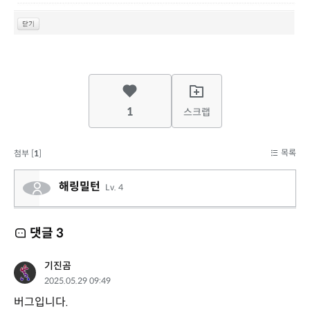
1
스크랩
목록
첨부 [
1
]
해링밀턴
Lv. 4
댓글
3
기진곰
2025.05.29 09:49
버그입니다.