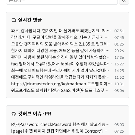
실시간 댓글
와우..감사합니다. 한가지만 더 물어봐도 되겠는지요. Password.php 파일안에 클래스와 함수들은 순수 php ...
07:51
감사합니다. 구글이 답변을 잘해주네요. 저는 지금까지 md5 에 머물러 있었네요. md5는 구석기 알고리즘이 ...
07:45
그동안 챚지피티의 도움 받아 라이믹스 2.1.35 로 업그레이드 잘 한 것은 부인할 수 없는 사실입니다. 그런...
01:25
한가지 테마에 다양한 모듈, 애드온 등을 같이 사용하게 되면 의외로 어려운게 일관성이 있는 디자인의 유지...
20:26
관리자 사용이 불편하다는 의견이 일부 있어서 반영했습니다 ㅎㅎ 8.4이상도 지원될 수 있도록 10.5.2 혹은 ...
17:36
faq 형태에서 오류가 있어서 fable이 수정해 주었습니다. 참고하세요. 증상 FAQ형 목록에서 항목을 펼치면 ...
15:27
최근에 업데이트했는데 관리자페이지가 많이 달라졌네요 여기서 모듈 설치하려고 하니 php 8.4.14버전이라 8...
14:25
예전에도 구체적인 타임라인을 언급했다가 지키지 못한 것에 죄송한 마음이 있다 보니 (코어 개발/운영 자체...
11:52
https://joinmastodon.org/ko/roadmap 로드맵 이야기가 나온김에 적자면 공홈에 대략적인 로드맵이 공개되어...
10:31
워드프레스도 설치형 버전과 SaaS 버전(워드프레스닷컴)은 다른 점이 많습니다. SaaS로 제공한다면 GPL 라이...
08.06
깃허브 이슈·PR
R\F\Password::checkPassword 함수 해시 알고리즘을 암시적으로 호출하는 경우 Argon2id 해시 비교 실패
08.03
[page] 위젯 페이지 편집 화면에서 위젯이 Context의 module_info를 덮어쓰면 저장이 ERR_ACT_IS_NOT_STANDALONE으로 실패
07.25