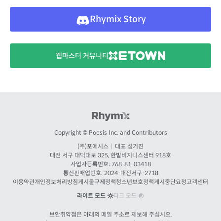
Rhymix Story
웹마스터 커뮤니티
Copyright © Poesis Inc. and Contributors
(주)포에시스
|
대표 성기진
대전
서구 대덕대로 325, 한밭비지니스센터 918호
사업자등록번호: 768-81-03418
통신판매업번호:
2024-대전서구-2718
이용약관
개인정보처리방침
게시물규제정책
청소년보호정책
게시중단요청
고객센터
라이트 모드
다크 모드
보안취약점은 아래의 메일 주소로 제보해 주십시오.