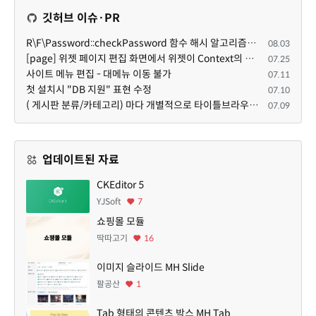
깃허브 이슈·PR
R\F\Password::checkPassword 함수 해시 알고리즘을 암시적으로 호출하는 경우 Argon2id 해시 비교 실패
08.03
[page] 위젯 페이지 편집 화면에서 위젯이 Context의 module_info를 덮어쓰면 저장이 ERR_ACT_IS_NOT_STANDALONE으로 실패
07.25
사이트 메뉴 편집 - 대메뉴 이동 불가
07.11
첫 설치시 "DB 지원" 표현 수정
07.10
( 게시판 분류/카테고리) 마다 개별적으로 타이틀브라우저 제목 및 seo설명 넣을 수 있으면 어떨지 해서 글 등록해봅니다.
07.09
업데이트된 자료
CKEditor 5
YJSoft
7
쇼핑몰 모듈
딱따고기
16
이미지 슬라이드 MH Slide
팔공산
1
Tab 형태의 콘텐츠 박스 MH Tab