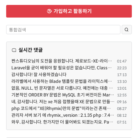
가입하고 활동하기
실시간 댓글
짠스튜디오님의 도전을 응원합니다. 제로보드-XE-라이믹스는 한국의 인터넷 문화에 최적화되어 있는 소프트...
01:47
Laravel을 굳이 배워야 할 필요성은 없습니다만, Class기반의 객체 지향 프로그래밍과, PSR-4라는 Composer...
22:23
감사합니다! 잘 사용하겠습니다
17:13
라라벨에서 사용하는 Blade 템플릿 문법을 라이믹스에서도 일부분 도입하였는데, 양쪽의 템플릿 매뉴얼 분량...
13:10
없음, NULL, 빈 문자열은 서로 다릅니다. 예전에는 대충 써도 서로 통용되었지만, 그것 때문에 버그나 보안...
13:01
기본적인 ORDER BY 문법은 MySQL 초기 버전이든 MariaDB 최신 버전이든 차이가 없습니다. 라이믹스 게시판에...
12:55
네, 감사합니다. 저는 xe 처음 접했을때 XE 문법으로 만들었다고 해서 xe코드들이 php와 전혀 다른것 같이 ...
09:16
php 코드에서 "XE(Rhymix)만의 문법"이라는건 존재하지도 않고 별도의 인터프리터를 만들지 않는한 쓸 수도 ...
08:27
관리자 서버 보기 에 rhymix_version : 2.1.35 php : 7.4.3 (64-bit) db.type : mysql (innodb, utf8mb4) db...
08:12
와우..감사합니다. 한가지만 더 물어봐도 되겠는지요. Password.php 파일안에 클래스와 함수들은 순수 php ...
07:51