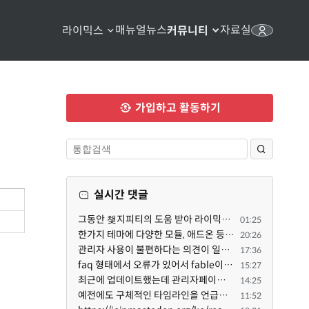
매뉴얼
뉴스
자료실
라이믹스
커뮤니티
가입하고 활동하기
실시간 댓글
그동안 챚지피티의 도움 받아 라이믹스 2.1.35 로 업그레이드 잘 한 것은 부인할 수 없는 사실입니다. 그런...
01:25
한가지 테마에 다양한 모듈, 애드온 등을 같이 사용하게 되면 의외로 어려운게 일관성이 있는 디자인의 유지...
20:26
관리자 사용이 불편하다는 의견이 일부 있어서 반영했습니다 ㅎㅎ 8.4이상도 지원될 수 있도록 10.5.2 혹은 ...
17:36
faq 형태에서 오류가 있어서 fable이 수정해 주었습니다. 참고하세요. 증상 FAQ형 목록에서 항목을 펼치면 ...
15:27
최근에 업데이트했는데 관리자페이지가 많이 달라졌네요 여기서 모듈 설치하려고 하니 php 8.4.14버전이라 8...
14:25
예전에도 구체적인 타임라인을 언급했다가 지키지 못한 것에 죄송한 마음이 있다 보니 (코어 개발/운영 자체...
11:52