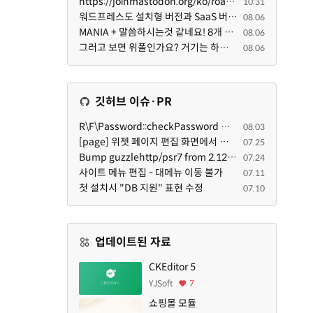
https://joinmastodon.org/ko/roadmap 로드맵 이야기가 나온김에 적자면 공홈에 대략적인 로드맵이 공개되어...
10:31
워드프레스도 설치형 버전과 SaaS 버전(워드프레스닷컴)은 다른 점이 많습니다. SaaS로 제공한다면 GPL 라이...
08.06
MANIA + 말씀하시는것 같네요! 8개 정도의 커뮤니티가 저 MANIA+ 기반으로 구축된거로 알고 있습니다. SaaS ...
08.06
그러고 보면 위폴인가요? 거기는 하단바를 보니까 커뮤니티 빌딩 SaaS 솔루션을 사용하고 있는거 같더라고요...
08.06
깃허브 이슈·PR
R\F\Password::checkPassword 함수 해시 알고리즘을 암시적으로 호출하는 경우 Argon2id 해시 비교 실패
08.03
[page] 위젯 페이지 편집 화면에서 위젯이 Context의 module_info를 덮어쓰면 저장이 ERR_ACT_IS_NOT_STANDALONE으로 실패
07.25
Bump guzzlehttp/psr7 from 2.12.1 to 2.12.3 in /common
07.24
사이트 메뉴 편집 - 대메뉴 이동 불가
07.11
첫 설치시 "DB 지원" 표현 수정
07.10
업데이트된 자료
CKEditor 5
YJSoft
7
쇼핑몰 모듈