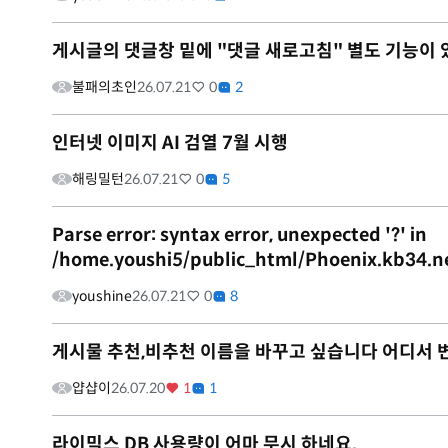
게시글의 댓글창 밑에 "댓글 새로고침" 별도 기능이
불패의초인
26.07.21
0
2
인터넷 이미지 AI 검열 7월 시행
해링밀턴
26.07.21
0
5
Parse error: syntax error, unexpected '?' in
/home.youshi5/public_html/Phoenix.kb34.n
youshine
26.07.21
0
8
게시물 추천,비추천 이름을 바꾸고 싶습니다 어디서 
얍샵이
26.07.20
1
1
라이믹스 DB 사용량이 어마 무시 하네요.