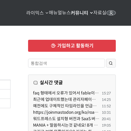
매뉴얼
뉴스
자료실
라이믹스
커뮤니티
가입하고 활동하기
실시간 댓글
faq 형태에서 오류가 있어서 fable이 수정해 주었습니다. 참고하세요. 증상 FAQ형 목록에서 항목을 펼치면 ...
15:27
최근에 업데이트했는데 관리자페이지가 많이 달라졌네요 여기서 모듈 설치하려고 하니 php 8.4.14버전이라 8...
14:25
예전에도 구체적인 타임라인을 언급했다가 지키지 못한 것에 죄송한 마음이 있다 보니 (코어 개발/운영 자체...
11:52
https://joinmastodon.org/ko/roadmap 로드맵 이야기가 나온김에 적자면 공홈에 대략적인 로드맵이 공개되어...
10:31
워드프레스도 설치형 버전과 SaaS 버전(워드프레스닷컴)은 다른 점이 많습니다. SaaS로 제공한다면 GPL 라이...
20:41
MANIA + 말씀하시는것 같네요! 8개 정도의 커뮤니티가 저 MANIA+ 기반으로 구축된거로 알고 있습니다. SaaS ...
19:05