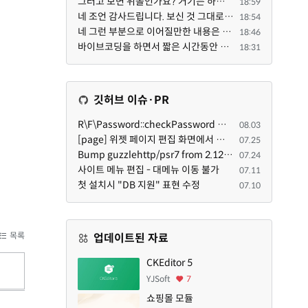
그러고 보면 위폴인가요? 거기는 하단바를 보니까 커뮤니티 빌딩 SaaS 솔루션을 사용하고 있는거 같더라고요...
18:59
네 조언 감사드립니다. 보신 것 그대로 틀린 말씀은 아닙니다. 다만, 배포한 것에 대해 흥미가 떨어져서 뒷...
18:54
네 그런 부분으로 이어질만한 내용은 삭제 하였습니다. 불편을 드려 죄송합니다. 저희는 비즈니스 완성할 수...
18:46
바이브코딩을 하면서 짧은 시간동안 많은 자료들을 문어발식 확장하면서 이미 배포한것에대한 흥미가 떨어지...
18:31
깃허브 이슈·PR
R\F\Password::checkPassword 함수 해시 알고리즘을 암시적으로 호출하는 경우 Argon2id 해시 비교 실패
08.03
[page] 위젯 페이지 편집 화면에서 위젯이 Context의 module_info를 덮어쓰면 저장이 ERR_ACT_IS_NOT_STANDALONE으로 실패
07.25
Bump guzzlehttp/psr7 from 2.12.1 to 2.12.3 in /common
07.24
사이트 메뉴 편집 - 대메뉴 이동 불가
07.11
첫 설치시 "DB 지원" 표현 수정
07.10
목록
업데이트된 자료
CKEditor 5
YJSoft
7
쇼핑몰 모듈