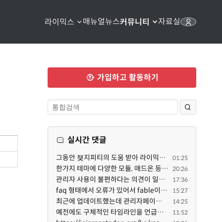
매뉴얼
뉴스
자료실
라이믹스
커뮤니티
가입하고 활동하기
실시간 댓글
그동안 챚지피티의 도움 받아 라이믹스 2.1.35 로 업그레이드 잘 한 것은 부인할 수 없는 사실입니다. 그런...
01:25
한가지 테마에 다양한 모듈, 애드온 등을 같이 사용하게 되면 의외로 어려운게 일관성이 있는 디자인의 유지...
20:26
관리자 사용이 불편하다는 의견이 일부 있어서 반영했습니다 ㅎㅎ 8.4이상도 지원될 수 있도록 10.5.2 혹은 ...
17:36
faq 형태에서 오류가 있어서 fable이 수정해 주었습니다. 참고하세요. 증상 FAQ형 목록에서 항목을 펼치면 ...
15:27
최근에 업데이트했는데 관리자페이지가 많이 달라졌네요 여기서 모듈 설치하려고 하니 php 8.4.14버전이라 8...
14:25
예전에도 구체적인 타임라인을 언급했다가 지키지 못한 것에 죄송한 마음이 있다 보니 (코어 개발/운영 자체...
11:52