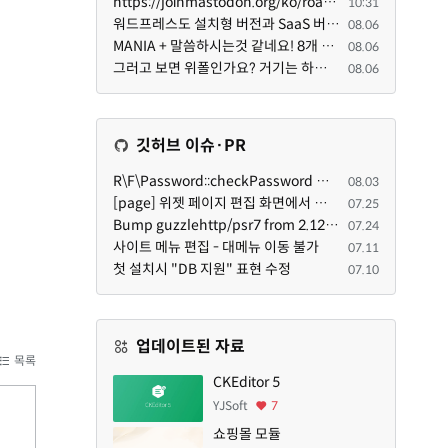
https://joinmastodon.org/ko/roadmap 로드맵 이야기가 나온김에 적자면 공홈에 대략적인 로드맵이 공개되어...
10:31
워드프레스도 설치형 버전과 SaaS 버전(워드프레스닷컴)은 다른 점이 많습니다. SaaS로 제공한다면 GPL 라이...
08.06
MANIA + 말씀하시는것 같네요! 8개 정도의 커뮤니티가 저 MANIA+ 기반으로 구축된거로 알고 있습니다. SaaS ...
08.06
그러고 보면 위폴인가요? 거기는 하단바를 보니까 커뮤니티 빌딩 SaaS 솔루션을 사용하고 있는거 같더라고요...
08.06
깃허브 이슈·PR
R\F\Password::checkPassword 함수 해시 알고리즘을 암시적으로 호출하는 경우 Argon2id 해시 비교 실패
08.03
[page] 위젯 페이지 편집 화면에서 위젯이 Context의 module_info를 덮어쓰면 저장이 ERR_ACT_IS_NOT_STANDALONE으로 실패
07.25
Bump guzzlehttp/psr7 from 2.12.1 to 2.12.3 in /common
07.24
사이트 메뉴 편집 - 대메뉴 이동 불가
07.11
첫 설치시 "DB 지원" 표현 수정
07.10
업데이트된 자료
목록
CKEditor 5
YJSoft
7
쇼핑몰 모듈