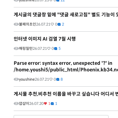
youshine
26.07.23
0
22
게시글의 댓글창 밑에 "댓글 새로고침" 별도 기능이
불패의초인
26.07.21
0
2
인터넷 이미지 AI 검열 7월 시행
해링밀턴
26.07.21
0
5
Parse error: syntax error, unexpected '?' in
/home.youshi5/public_html/Phoenix.kb34.n
youshine
26.07.21
0
8
게시물 추천,비추천 이름을 바꾸고 싶습니다 어디서 
얍샵이
26.07.20
1
1