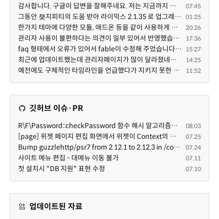
감사합니다. 구글이 답변을 잘해주네요. 저는 지금까지 md5 에 머물러 있었네요. md5는 구석기 알고리즘이 ...
07:45
그동안 챚지피티의 도움 받아 라이믹스 2.1.35 로 업그레이드 잘 한 것은 부인할 수 없는 사실입니다. 그런...
01:25
한가지 테마에 다양한 모듈, 애드온 등을 같이 사용하게 되면 의외로 어려운게 일관성이 있는 디자인의 유지...
20:26
관리자 사용이 불편하다는 의견이 일부 있어서 반영했습니다 ㅎㅎ 8.4이상도 지원될 수 있도록 10.5.2 혹은 ...
17:36
faq 형태에서 오류가 있어서 fable이 수정해 주었습니다. 참고하세요. 증상 FAQ형 목록에서 항목을 펼치면 ...
15:27
최근에 업데이트했는데 관리자페이지가 많이 달라졌네요 여기서 모듈 설치하려고 하니 php 8.4.14버전이라 8...
14:25
예전에도 구체적인 타임라인을 언급했다가 지키지 못한 것에 죄송한 마음이 있다 보니 (코어 개발/운영 자체...
11:52
깃허브 이슈·PR
R\F\Password::checkPassword 함수 해시 알고리즘을 암시적으로 호출하는 경우 Argon2id 해시 비교 실패
08.03
[page] 위젯 페이지 편집 화면에서 위젯이 Context의 module_info를 덮어쓰면 저장이 ERR_ACT_IS_NOT_STANDALONE으로 실패
07.25
Bump guzzlehttp/psr7 from 2.12.1 to 2.12.3 in /common
07.24
사이트 메뉴 편집 - 대메뉴 이동 불가
07.11
첫 설치시 "DB 지원" 표현 수정
07.10
업데이트된 자료