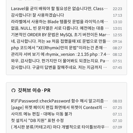
Laravel을 굳이 배워야 할 필요성은 없습니다만, Class기반의 객체 지향 프로그래밍과, PSR-4라는 Composer...
22:23
감사합니다! 잘 사용하겠습니다
17:13
라라벨에서 사용하는 Blade 템플릿 문법을 라이믹스에서도 일부분 도입하였는데, 양쪽의 템플릿 매뉴얼 분량...
13:10
없음, NULL, 빈 문자열은 서로 다릅니다. 예전에는 대충 써도 서로 통용되었지만, 그것 때문에 버그나 보안...
13:01
기본적인 ORDER BY 문법은 MySQL 초기 버전이든 MariaDB 최신 버전이든 차이가 없습니다. 라이믹스 게시판에...
12:55
네, 감사합니다. 저는 xe 처음 접했을때 XE 문법으로 만들었다고 해서 xe코드들이 php와 전혀 다른것 같이 ...
09:16
php 코드에서 "XE(Rhymix)만의 문법"이라는건 존재하지도 않고 별도의 인터프리터를 만들지 않는한 쓸 수도 ...
08:27
관리자 서버 보기 에 rhymix_version : 2.1.35 php : 7.4.3 (64-bit) db.type : mysql (innodb, utf8mb4) db...
08:12
와우..감사합니다. 한가지만 더 물어봐도 되겠는지요. Password.php 파일안에 클래스와 함수들은 순수 php ...
07:51
감사합니다. 구글이 답변을 잘해주네요. 저는 지금까지 md5 에 머물러 있었네요. md5는 구석기 알고리즘이 ...
07:45
깃허브 이슈·PR
R\F\Password::checkPassword 함수 해시 알고리즘을 암시적으로 호출하는 경우 Argon2id 해시 비교 실패
08.03
[page] 위젯 페이지 편집 화면에서 위젯이 Context의 module_info를 덮어쓰면 저장이 ERR_ACT_IS_NOT_STANDALONE으로 실패
07.25
사이트 메뉴 편집 - 대메뉴 이동 불가
07.11
첫 설치시 "DB 지원" 표현 수정
07.10
( 게시판 분류/카테고리) 마다 개별적으로 타이틀브라우저 제목 및 seo설명 넣을 수 있으면 어떨지 해서 글 등록해봅니다.
07.09