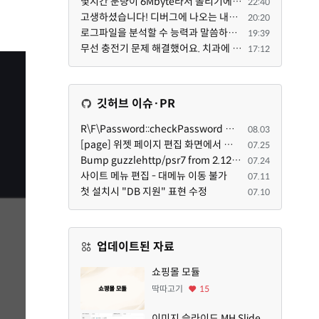
몇시간 분량이 6Mbyte라서 올리기에는 너무나도 죄송스럽기에 재미나이에게 의뢰했습니다.
22:40
고생하셨습니다! 디버그에 나오는 내용을 올려주셨다면 도움을 드릴 수 있었을지도 모르지만, 아무래도 댓글...
20:20
로그파일을 분석할 수 능력과 말씀하신 방법으로 문제점을 찾아도 ... 이게 뭔말인지 이해할 수 없는 상황이...
19:39
무선 충전기 문제 해결했어요. 치과에 다녀오는 길에 KT 매장에 잠깐 들렀어요. KT매장에 물어보니까 그 원...
17:12
깃허브 이슈·PR
R\F\Password::checkPassword 함수 해시 알고리즘을 암시적으로 호출하는 경우 Argon2id 해시 비교 실패
08.03
[page] 위젯 페이지 편집 화면에서 위젯이 Context의 module_info를 덮어쓰면 저장이 ERR_ACT_IS_NOT_STANDALONE으로 실패
07.25
Bump guzzlehttp/psr7 from 2.12.1 to 2.12.3 in /common
07.24
사이트 메뉴 편집 - 대메뉴 이동 불가
07.11
첫 설치시 "DB 지원" 표현 수정
07.10
업데이트된 자료
쇼핑몰 모듈
딱따고기
15
이미지 슬라이드 MH Slide