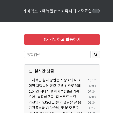
매뉴얼
뉴스
자료실
라이믹스
커뮤니티
가입하고 활동하기
실시간 댓글
구체적인 설치 방법은 저장소의 README 파일에 있으니, 본문은 좀 덜 복잡해 보이도록^^ 줄여 보시면 어떨까...
10:17
메인 채팅방은 경량 모델 위주로 물려서 세션 관리 용도로만 쓰고, 각 기능 구현 세션은 디스코드 내의 스레...
09:30
12시간 지나서 갤럭시플립8로 카톡 다시 설치하고 시도했는데 같은 전화번호로 가입된 카카오톡이 있다고 나...
07:34
으아.. 복잡하군요.. 디스코드는 단순한 소통 수단이고, claude와 codex를 엮어서 author / reviewer를 나누...
07:03
기진님과 YJSoft님들의 댓글을 잘 음미해 본후에 오늘 이시간부터 저를 도와 주는 챗지피티와 저는 /XE 에 ...
01:34
기진곰님과 YJSoft님, 두 분 모두 귀중한 조언을 해 주셔서 진심으로 감사드립니다. 두 분의 답변을 여러 번...
00:17