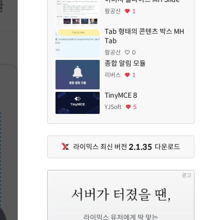
팔공산
1
Tab 형태의 콘텐츠 박스 MH
Tab
팔공산
0
종합 알림 모듈
리버스
1
TinyMCE 8
YJSoft
5
2.1.35
라이믹스 최신 버전
다운로드
광고
라이믹스 유저에게 딱 맞는