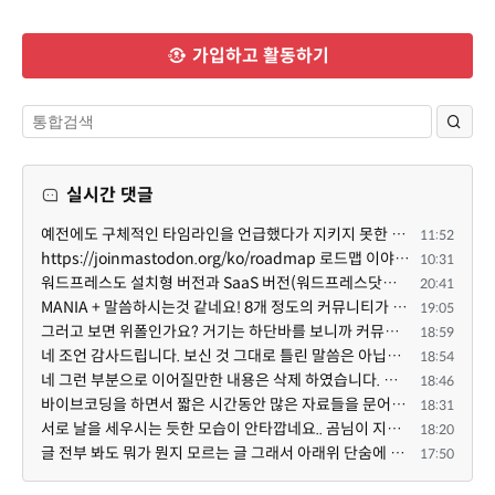
가입하고 활동하기
실시간 댓글
예전에도 구체적인 타임라인을 언급했다가 지키지 못한 것에 죄송한 마음이 있다 보니 (코어 개발/운영 자체...
11:52
https://joinmastodon.org/ko/roadmap 로드맵 이야기가 나온김에 적자면 공홈에 대략적인 로드맵이 공개되어...
10:31
워드프레스도 설치형 버전과 SaaS 버전(워드프레스닷컴)은 다른 점이 많습니다. SaaS로 제공한다면 GPL 라이...
20:41
MANIA + 말씀하시는것 같네요! 8개 정도의 커뮤니티가 저 MANIA+ 기반으로 구축된거로 알고 있습니다. SaaS ...
19:05
그러고 보면 위폴인가요? 거기는 하단바를 보니까 커뮤니티 빌딩 SaaS 솔루션을 사용하고 있는거 같더라고요...
18:59
네 조언 감사드립니다. 보신 것 그대로 틀린 말씀은 아닙니다. 다만, 배포한 것에 대해 흥미가 떨어져서 뒷...
18:54
네 그런 부분으로 이어질만한 내용은 삭제 하였습니다. 불편을 드려 죄송합니다. 저희는 비즈니스 완성할 수...
18:46
바이브코딩을 하면서 짧은 시간동안 많은 자료들을 문어발식 확장하면서 이미 배포한것에대한 흥미가 떨어지...
18:31
서로 날을 세우시는 듯한 모습이 안타깝네요.. 곰님이 지금까지 이끌어주셨던것처럼 안정적인 코어도 필요하...
18:20
글 전부 봐도 뭐가 뭔지 모르는 글 그래서 아래위 단숨에 쭈욱 훝어만 보고 말았지만 참 대단한 정성이예요....
17:50