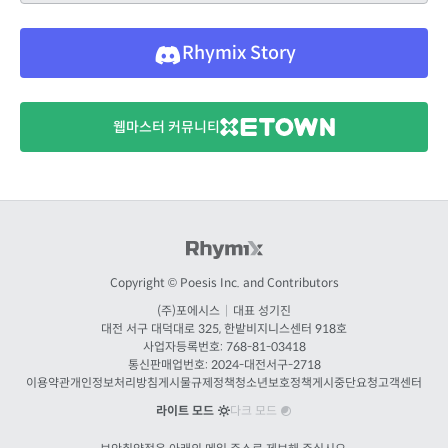
Rhymix Story
웹마스터 커뮤니티
Copyright © Poesis Inc. and Contributors
(주)포에시스
|
대표 성기진
대전
서구 대덕대로 325, 한밭비지니스센터 918호
사업자등록번호: 768-81-03418
통신판매업번호:
2024-대전서구-2718
이용약관
개인정보처리방침
게시물규제정책
청소년보호정책
게시중단요청
고객센터
라이트 모드
다크 모드