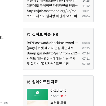
최근에 업데이트했는데 관리자페이지가 많이 달라졌네요 여기서 모듈 설치하려고 하니 php 8.4.14버전이라 8...
14:25
예전에도 구체적인 타임라인을 언급했다가 지키지 못한 것에 죄송한 마음이 있다 보니 (코어 개발/운영 자체...
11:52
https://joinmastodon.org/ko/roadmap 로드맵 이야기가 나온김에 적자면 공홈에 대략적인 로드맵이 공개되어...
10:31
워드프레스도 설치형 버전과 SaaS 버전(워드프레스닷컴)은 다른 점이 많습니다. SaaS로 제공한다면 GPL 라이...
08.06
깃허브 이슈·PR
요.
R\F\Password::checkPassword 함수 해시 알고리즘을 암시적으로 호출하는 경우 Argon2id 해시 비교 실패
08.03
[page] 위젯 페이지 편집 화면에서 위젯이 Context의 module_info를 덮어쓰면 저장이 ERR_ACT_IS_NOT_STANDALONE으로 실패
07.25
Bump guzzlehttp/psr7 from 2.12.1 to 2.12.3 in /common
07.24
사이트 메뉴 편집 - 대메뉴 이동 불가
07.11
첫 설치시 "DB 지원" 표현 수정
07.10
업데이트된 자료
CKEditor 5
YJSoft
7
쇼핑몰 모듈
목록