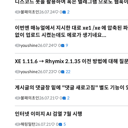
디스코드 봇을 활용하여 혹은 텔레그램 으로도 웹훅
불패의초인
26.07.24
0
2
이번엔 매뉴얼에서 지시한 대로 xe1 /xe 에 압축된 파일을
없이 업로드 시켰는데도 에로가 생기네요...
youshine
26.07.24
0
9
XE 1.11.6 → Rhymix 2.1.35 이전 방법에 대해 
youshine
26.07.23
0
22
게시글의 댓글창 밑에 "댓글 새로고침" 별도 기능이
불패의초인
26.07.21
0
2
인터넷 이미지 AI 검열 7월 시행
해링밀턴
26.07.21
0
5