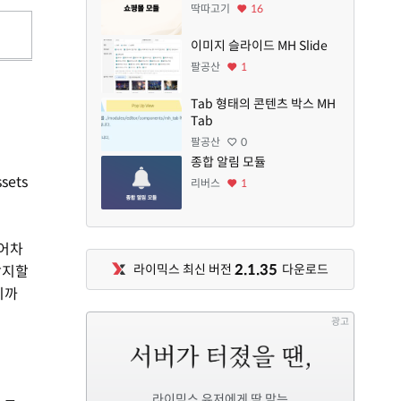
딱따고기
16
이미지 슬라이드 MH Slide
팔공산
1
Tab 형태의 콘텐츠 박스 MH
Tab
팔공산
0
종합 알림 모듈
ets
리버스
1
 어차
2.1.35
라이믹스 최신 버전
다운로드
감지할
니까
광고
라이믹스 유저에게 딱 맞는