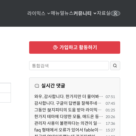
매뉴얼
뉴스
자료실
라이믹스
커뮤니티
가입하고 활동하기
실시간 댓글
와우..감사합니다. 한가지만 더 물어봐도 되겠는지요. Password.php 파일안에 클래스와 함수들은 순수 php ...
07:51
감사합니다. 구글이 답변을 잘해주네요. 저는 지금까지 md5 에 머물러 있었네요. md5는 구석기 알고리즘이 ...
07:45
그동안 챚지피티의 도움 받아 라이믹스 2.1.35 로 업그레이드 잘 한 것은 부인할 수 없는 사실입니다. 그런...
01:25
한가지 테마에 다양한 모듈, 애드온 등을 같이 사용하게 되면 의외로 어려운게 일관성이 있는 디자인의 유지...
20:26
관리자 사용이 불편하다는 의견이 일부 있어서 반영했습니다 ㅎㅎ 8.4이상도 지원될 수 있도록 10.5.2 혹은 ...
17:36
faq 형태에서 오류가 있어서 fable이 수정해 주었습니다. 참고하세요. 증상 FAQ형 목록에서 항목을 펼치면 ...
15:27