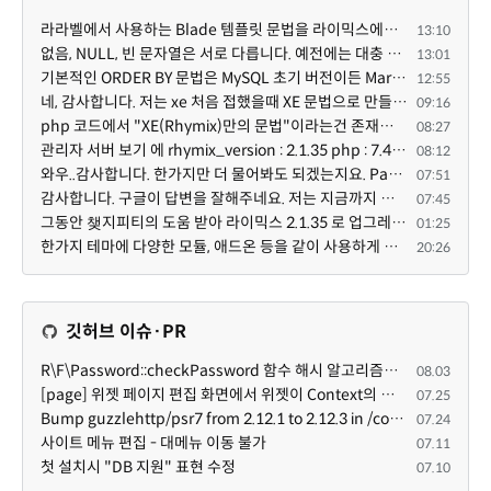
라라벨에서 사용하는 Blade 템플릿 문법을 라이믹스에서도 일부분 도입하였는데, 양쪽의 템플릿 매뉴얼 분량...
13:10
없음, NULL, 빈 문자열은 서로 다릅니다. 예전에는 대충 써도 서로 통용되었지만, 그것 때문에 버그나 보안...
13:01
기본적인 ORDER BY 문법은 MySQL 초기 버전이든 MariaDB 최신 버전이든 차이가 없습니다. 라이믹스 게시판에...
12:55
네, 감사합니다. 저는 xe 처음 접했을때 XE 문법으로 만들었다고 해서 xe코드들이 php와 전혀 다른것 같이 ...
09:16
php 코드에서 "XE(Rhymix)만의 문법"이라는건 존재하지도 않고 별도의 인터프리터를 만들지 않는한 쓸 수도 ...
08:27
관리자 서버 보기 에 rhymix_version : 2.1.35 php : 7.4.3 (64-bit) db.type : mysql (innodb, utf8mb4) db...
08:12
와우..감사합니다. 한가지만 더 물어봐도 되겠는지요. Password.php 파일안에 클래스와 함수들은 순수 php ...
07:51
감사합니다. 구글이 답변을 잘해주네요. 저는 지금까지 md5 에 머물러 있었네요. md5는 구석기 알고리즘이 ...
07:45
그동안 챚지피티의 도움 받아 라이믹스 2.1.35 로 업그레이드 잘 한 것은 부인할 수 없는 사실입니다. 그런...
01:25
한가지 테마에 다양한 모듈, 애드온 등을 같이 사용하게 되면 의외로 어려운게 일관성이 있는 디자인의 유지...
20:26
깃허브 이슈·PR
R\F\Password::checkPassword 함수 해시 알고리즘을 암시적으로 호출하는 경우 Argon2id 해시 비교 실패
08.03
[page] 위젯 페이지 편집 화면에서 위젯이 Context의 module_info를 덮어쓰면 저장이 ERR_ACT_IS_NOT_STANDALONE으로 실패
07.25
Bump guzzlehttp/psr7 from 2.12.1 to 2.12.3 in /common
07.24
사이트 메뉴 편집 - 대메뉴 이동 불가
07.11
첫 설치시 "DB 지원" 표현 수정
07.10