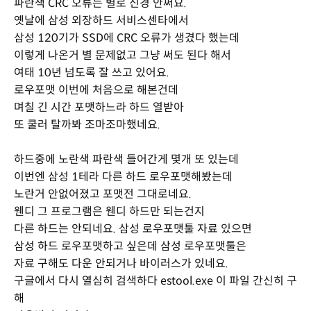
파란색 CRC 오류는 별로 신경 안써요.
옛날에 삼성 외장하드 서비스센타에서
삼성 120기가 SSD에 CRC 오류가 생겼다 했는데
이렇게 나온거 별 문제없고 그냥 써도 된다 해서
여태 10년 넘도록 잘 쓰고 있어요.
로우포맷 이번에 처음으로 해본건데
며칠 긴 시간 포맷하느라 하드 열받아
또 쿨러 탈까봐 조마조마했네요.
하드중에 노란색 파란색 들어간게 몇개 또 있는데
이번엔 삼성 1테라 다른 하드 로우포맷해봤는데
노란거 안없어졌고 포맷전 그대로네요.
웬디 그 프로그램은 웬디 하드만 되는건지
다른 하드는 안되네요. 삼성 로우포맷툴 자료 있으면
삼성 하드 로우포맷하고 싶은데 삼성 로우포맷툴은
자료 구해도 다운 안되거나 바이러스가 있네요.
구글에서 다시 열심히 검색하다 estool.exe 이 파일 간신히 구
해