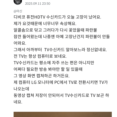
2025.09.11 23:50
@마신
디비코 퓨전HDTV 수신카드가 오늘 고장이 났어요.
제가 요것때문에 너무너무 속상해요.
알콜솜으로 닦고 그러다가 다시 꽂았을때 파란불
잠깐 들어왔는데 나중엔 아예 고장난건지 파란불이 안들
어와요.
그래서 아까부터 TV수신카드 알아보느라 정신없네요.
전 TV는 항상 컴퓨터로 보네요.
TV수신카드는 평소에 자주 쓰는 편은 아니지만
어쩌다 필요한 방송 봐야만 할 일 있을때
그 영상 화면 캡쳐하곤 하거든요.
제 컴퓨터 LG 모니터에 PC에서 TV로 전환시키면 TV가
나오는데
동영상 캡쳐 저장이 안되어서 TV수신카드로 TV 보곤 하
네요.