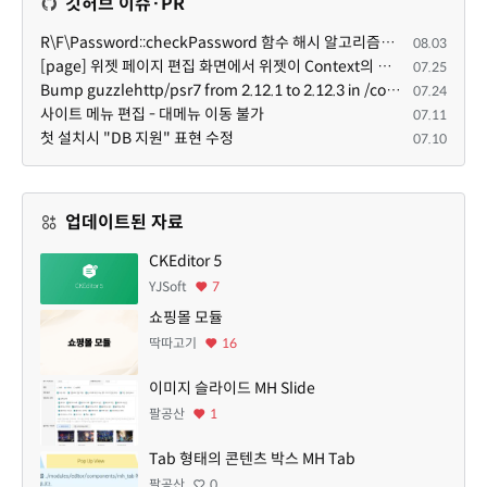
깃허브 이슈·PR
R\F\Password::checkPassword 함수 해시 알고리즘을 암시적으로 호출하는 경우 Argon2id 해시 비교 실패
08.03
[page] 위젯 페이지 편집 화면에서 위젯이 Context의 module_info를 덮어쓰면 저장이 ERR_ACT_IS_NOT_STANDALONE으로 실패
07.25
Bump guzzlehttp/psr7 from 2.12.1 to 2.12.3 in /common
07.24
사이트 메뉴 편집 - 대메뉴 이동 불가
07.11
첫 설치시 "DB 지원" 표현 수정
07.10
업데이트된 자료
CKEditor 5
YJSoft
7
쇼핑몰 모듈
딱따고기
16
이미지 슬라이드 MH Slide
팔공산
1
Tab 형태의 콘텐츠 박스 MH Tab
팔공산
0