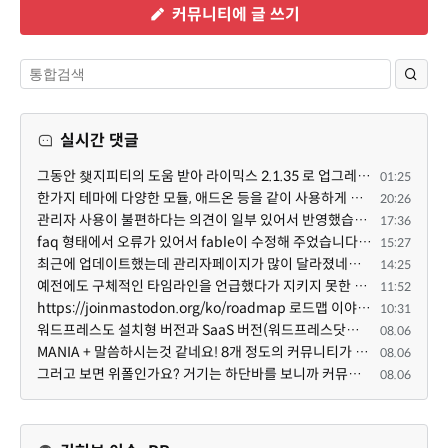
커뮤니티에 글 쓰기
실시간 댓글
그동안 챚지피티의 도움 받아 라이믹스 2.1.35 로 업그레이드 잘 한 것은 부인할 수 없는 사실입니다. 그런...
01:25
한가지 테마에 다양한 모듈, 애드온 등을 같이 사용하게 되면 의외로 어려운게 일관성이 있는 디자인의 유지...
20:26
관리자 사용이 불편하다는 의견이 일부 있어서 반영했습니다 ㅎㅎ 8.4이상도 지원될 수 있도록 10.5.2 혹은 ...
17:36
faq 형태에서 오류가 있어서 fable이 수정해 주었습니다. 참고하세요. 증상 FAQ형 목록에서 항목을 펼치면 ...
15:27
최근에 업데이트했는데 관리자페이지가 많이 달라졌네요 여기서 모듈 설치하려고 하니 php 8.4.14버전이라 8...
14:25
예전에도 구체적인 타임라인을 언급했다가 지키지 못한 것에 죄송한 마음이 있다 보니 (코어 개발/운영 자체...
11:52
https://joinmastodon.org/ko/roadmap 로드맵 이야기가 나온김에 적자면 공홈에 대략적인 로드맵이 공개되어...
10:31
워드프레스도 설치형 버전과 SaaS 버전(워드프레스닷컴)은 다른 점이 많습니다. SaaS로 제공한다면 GPL 라이...
08.06
MANIA + 말씀하시는것 같네요! 8개 정도의 커뮤니티가 저 MANIA+ 기반으로 구축된거로 알고 있습니다. SaaS ...
08.06
그러고 보면 위폴인가요? 거기는 하단바를 보니까 커뮤니티 빌딩 SaaS 솔루션을 사용하고 있는거 같더라고요...
08.06