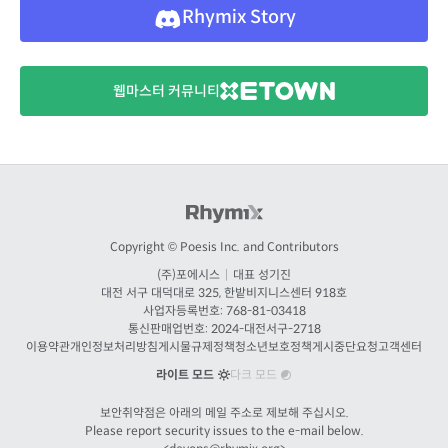
Rhymix Story
웹마스터 커뮤니티
Copyright © Poesis Inc. and Contributors
(주)포에시스
|
대표 성기진
대전
서구 대덕대로 325, 한밭비지니스센터 918호
사업자등록번호: 768-81-03418
통신판매업번호:
2024-대전서구-2718
이용약관
개인정보처리방침
게시물규제정책
청소년보호정책
게시중단요청
고객센터
라이트 모드
다크 모드
보안취약점은 아래의 메일 주소로 제보해 주십시오.
Please report security issues to the e-mail below.